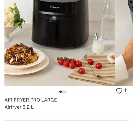
AIR FRYER PRO LARGE
Airfryer 6,2 L
-
-
Create