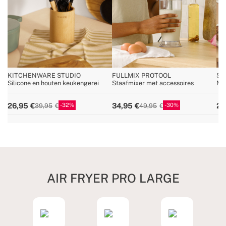
KITCHENWARE STUDIO
FULLMIX PROTOOL
ST
Silicone en houten keukengerei
Staafmixer met accessoires
Mul
op
32
30
26,95
34,95
29
39,95
49,95
AIR FRYER PRO LARGE