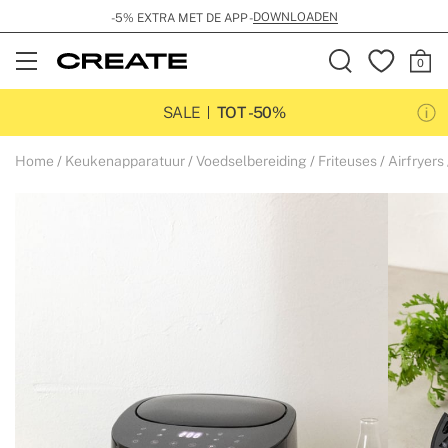
DOWNLOADEN
-5% EXTRA MET DE APP -
Open
Menu
SALE
TOT -50%
Home
Keukenapparatuur
Voedselbereiding
Friteuses
Airfryers