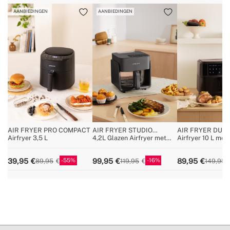
Alle soorten
» Beoogd gebruik
voedsel
AANBIEDINGEN
AANBIEDINGEN
AIR FRYER PRO COMPACT
AIR FRYER STUDIO
AIR FRYER DUA
CRYSTAL
Airfryer 3,5 L
4,2L Glazen Airfryer met
Airfryer 10 L met
Optionele Stoomfunctie
55
16
39,95
99,95
89,95
89,95
119,95
149,95