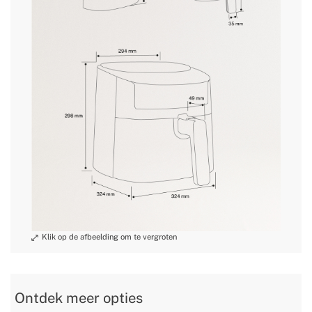
» Garantie
2 jaar
retourvoorwaarden
» Certificaten
CE & RoHS
» Antislipbasis
ja
» Capiciteit
6.2L
» Kabelbescherming
Nee
» Voorgeïnstalleerde recepten
ja
» Kabellengte
75cm
» Gewicht
4,8Kg
» Spanning/Voltage
220/240V
» Modi / Functies
8
» Wifi
Nee
» Druk- / temperatuurregelaar
ja
245x244x123
» Afmetingen mandje
mm
272x263x127
» Afmetingen bak
Ontdek meer opties
mm