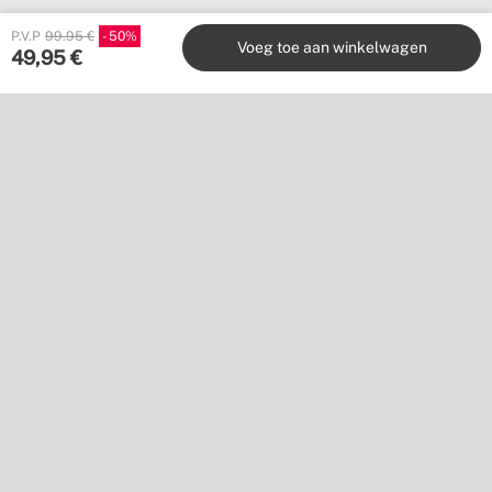
P.V.P
99.95 €
50
Voeg toe aan winkelwagen
49,95
€
Create
Stores
Klantenservice
Met ons samenwerken
Uitgeverij
Volg ons op