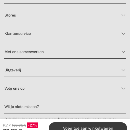
Stores
Klantenservice
Met ons samenwerken
Uitgeverij
Volg ons op
Wil je niets missen?
Schrijf je in voor onze nieuwsbrief om inspiratie op te doen en
nieuwe producten en aanbiedingen te ontdekken.
P.V.P
109.95 €
27
Voeg toe aan winkelwagen