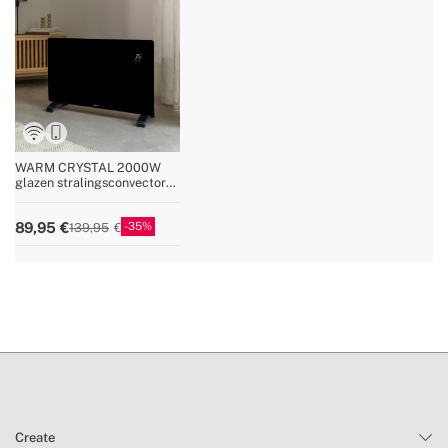
WARM CRYSTAL 2000W
glazen stralingsconvector
met Wifi
35
89,95
139,95
Create