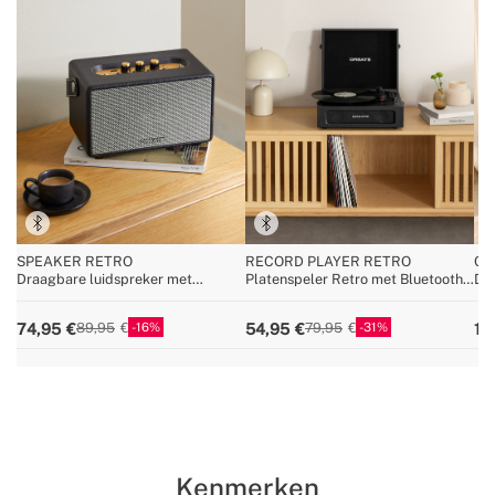
SPEAKER RETRO
RECORD PLAYER RETRO
CY
Draagbare luidspreker met
Platenspeler Retro met Bluetooth,
Dra
Bluetooth, USB en AUX
USB, SD, MicroSD en MP3-
25,
recorder/speler
bat
16
31
74,95
54,95
11
89,95
79,95
Kenmerken