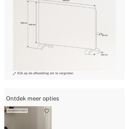
» Verwarmingselement
Weerstand + convectie
» Gewicht
8.40 Kg
» Spanning/Voltage
220 ~ 240V AC
» Wifi
ja
Ontdek meer opties
AANBIEDINGEN