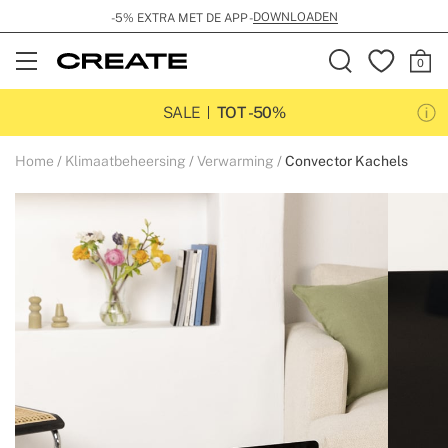
DOWNLOADEN
-5% EXTRA MET DE APP -
Open
Menu
SALE
TOT -50%
Home
Klimaatbeheersing
Verwarming
Convector Kachels