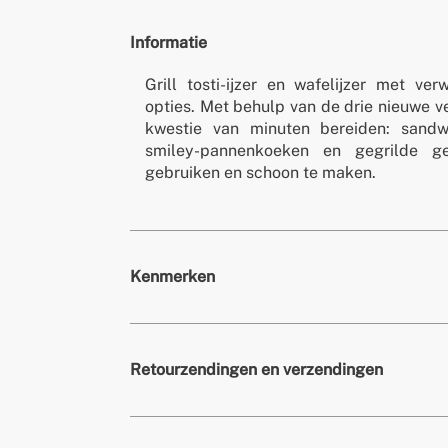
Informatie
Grill tosti-ijzer en wafelijzer met ve
opties. Met behulp van de drie nieuwe v
kwestie van minuten bereiden: sandwi
smiley-pannenkoeken en gegrilde ge
gebruiken en schoon te maken.
Kenmerken
Kleuren
Zand
Retourzendingen en verzendingen
» Garantie
2 jaar
» BPA gratis
ja