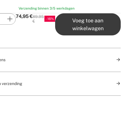
Verzending binnen 3/5 werkdagen
74,95
€
89.95
16
Voeg toe aan
P.V.P
€
winkelwagen
ens
n verzending