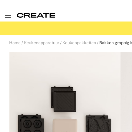
Open
Menu
Home
Keukenapparatuur
Keukenpakketten
Bakken grappig 