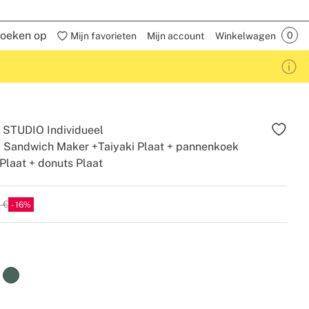
oeken op
Mijn favorieten
Mijn account
Winkelwagen
STUDIO Individueel
ll Sandwich Maker +Taiyaki Plaat + pannenkoek
laat + donuts Plaat
 €
16