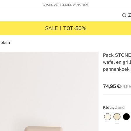
GRATIS VERZENDING VANAF 99€
Z
SALE
TOT -50%
koken
Pack STONE 
wafel en gri
pannenkoek P
-
-
Create
74,95
€
89.95
P.V.P
Kleur:
Zand