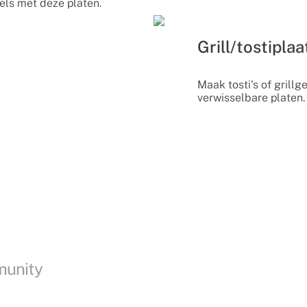
els met deze platen.
Grill/tostiplaa
Maak tosti's of grill
verwisselbare platen.
munity