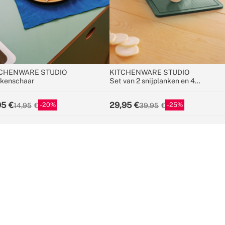
CHENWARE STUDIO
KITCHENWARE STUDIO
kenschaar
Set van 2 snijplanken en 4
keukenmessen
95
29,95
20
25
14,95
39,95