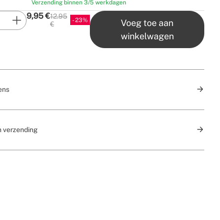
Verzending binnen 3/5 werkdagen
9,95
€
12.95
23
Voeg toe aan
P.V.P
€
winkelwagen
ens
n verzending