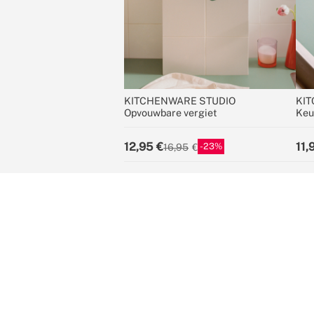
KITCHENWARE STUDIO
KIT
Opvouwbare vergiet
Keu
12,95
11,
23
16,95