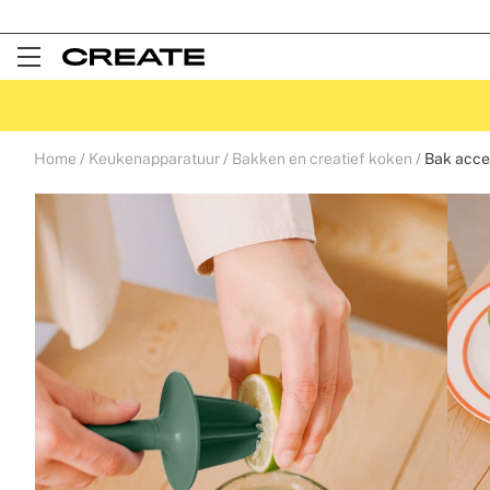
Open
Menu
Home
Keukenapparatuur
Bakken en creatief koken
Bak acce