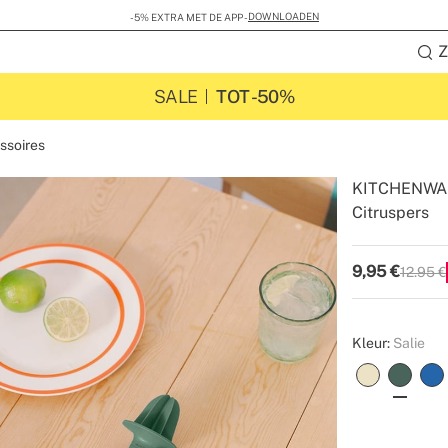
DOWNLOADEN
-5% EXTRA MET DE APP -
Z
SALE
TOT -50%
ssoires
KITCHENWA
Citruspers
-
-
Create
9,95
€
12.95 €
P.V.P
Kleur:
Salie