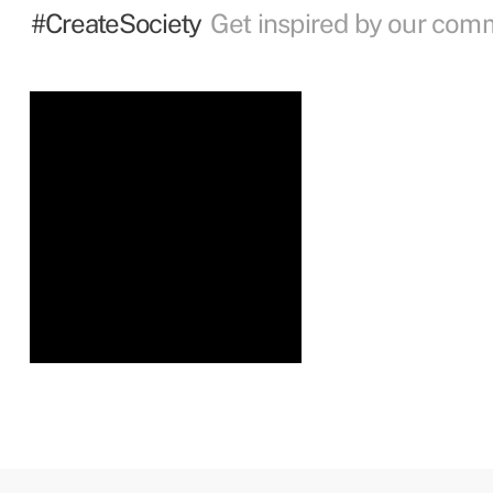
#CreateSociety
Get inspired by our com