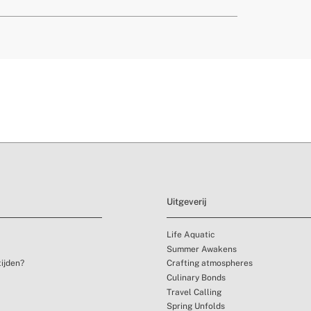
0,5 g
a
hier
levertijden.
Geen
olypropyleen
40ºC
tourvoorwaarden
lle soorten voedsel
Uitgeverij
Life Aquatic
Summer Awakens
tijden?
Crafting atmospheres
Culinary Bonds
Travel Calling
Spring Unfolds