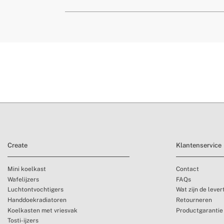
» Gewicht
7
» Vaatwasserbestendig
J
» Magnetron
» Belangrijkste materiaal
P
» Max. temperatuur
re
» Beoogd gebruik
A
Create
Klantenservice
Mini koelkast
Contact
Wafelijzers
FAQs
Luchtontvochtigers
Wat zijn de lever
Handdoekradiatoren
Retourneren
Koelkasten met vriesvak
Productgarantie
Tosti-ijzers