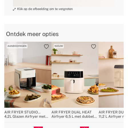
» Akoestisch alarm
Ja
» Capaciteit van de mand(en)
4.5L
» Materiaal van het rooster
PA6
» BPA, PFOA Free
Ja
Ontdek meer opties
» Totale capaciteit
4.5L
AANBIEDINGEN
NIEUW
AIR FRYER STUDIO
AIR FRYER DUAL HEAT
AIR FRYER DUA
CRYSTAL
4,2L Glazen Airfryer met
Airfryer 6,5 L met dubbele
11,2 L Airfryer m
Optionele Stoomfunctie
verwarming
laag en onafhanke
bediening