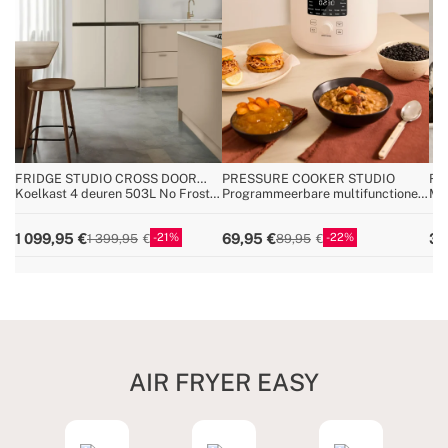
FRIDGE STUDIO CROSS DOOR
PRESSURE COOKER STUDIO
RI
503
Koelkast 4 deuren 503L No Frost
Programmeerbare multifunctionele
Mul
met Care+
elektrische snelkookpan
rij
21
22
1 099,95
69,95
39
1 399,95
89,95
AIR FRYER EASY