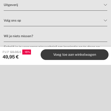
Uitgeverij
Volg ons op
Wil je niets missen?
Schrijf je in voor onze nieuwsbrief om inspiratie op te doen en
nieuwe producten en aanbiedingen te ontdekken.
P.V.P
59.95 €
16
Voeg toe aan winkelwagen
49,95
€
Inschrijven
Locatie
Shipping to