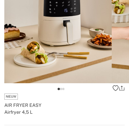
NIEUW
AIR FRYER EASY
Airfryer 4,5 L
-
-
Create