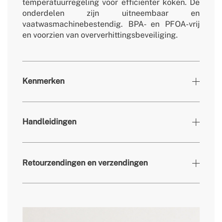
temperatuurregeling voor efficiënter koken. De
onderdelen zijn uitneembaar en
vaatwasmachinebestendig. BPA- en PFOA-vrij
en voorzien van oververhittingsbeveiliging.
Kenmerken
Kleuren
Gebroken wit
Handleidingen
» Werktemperatuur
80-200ºC
» Beveiligingssysteem
Beveiliging tegen oververhitting
Retourzendingen en verzendingen
» display
LED
» Frequentie
50-60 Hz
» Automatisch uitschakelen
ja
» Afmetingen
260x260x302mm
hier