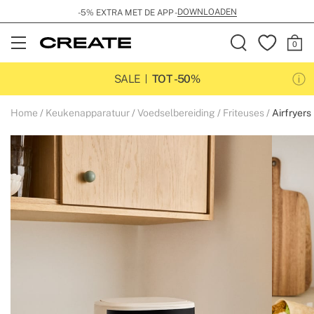
GRATIS VERZENDING VANAF 99€
Open
Menu
SALE
TOT -50%
Home
Keukenapparatuur
Voedselbereiding
Friteuses
Airfryers