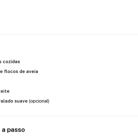
s cozidas
e flocos de aveia
zeite
ralado suave
(opcional)
 a passo