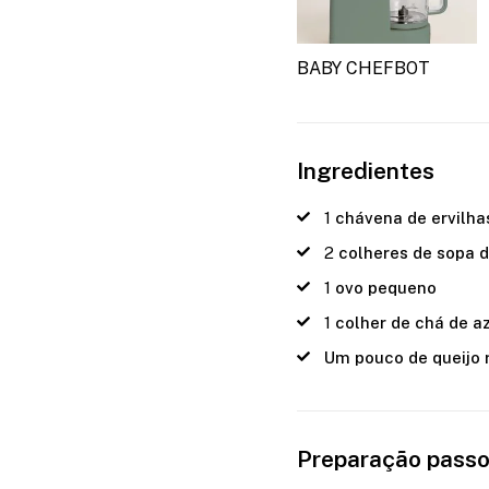
BABY CHEFBOT
Ingredientes
1
chávena de ervilha
2
colheres de sopa d
1
ovo pequeno
1
colher de chá de a
Um pouco de queijo 
Preparação passo