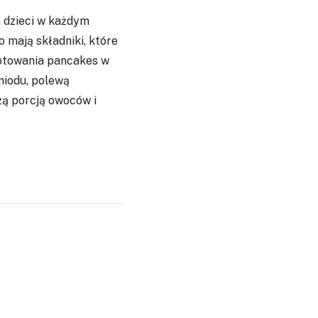
 dzieci w każdym
 mają składniki, które
gotowania pancakes w
miodu, polewą
żą porcją owoców i