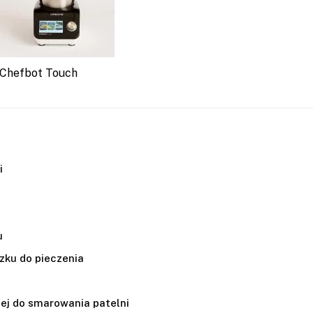
Chefbot Touch
i
u
szku do pieczenia
lej do smarowania patelni