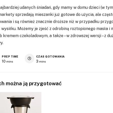
ajbardziej udanych śniadań, gdy mamy w domu dzieci (w tym
arkety sprzedają mieszanki już gotowe do użycia, ale często
kowania i są również znacznie droższe niż w przypadku przy
wysiłku. Możemy je zjeść z odrobiną roztopionego masła i 
 kremem czekoladowym, a także – w zdrowszej wersji – z du
y.
PREP TIME
CZAS GOTOWANIA
10
3
mins
mins
ych można ją przygotować