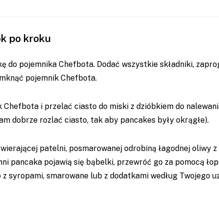
ok po kroku
ę do pojemnika Chefbota. Dodać wszystkie składniki, zapr
zamknąć pojemnik Chefbota.
Chefbota i przelać ciasto do miski z dzióbkiem do nalewan
m dobrze rozlać ciasto, tak aby pancakes były okrągłe).
wierającej patelni, posmarowanej odrobiną łagodnej oliwy z
ni pancaka pojawią się bąbelki, przewróć go za pomocą łopa
 z syropami, smarowane lub z dodatkami według Twojego u