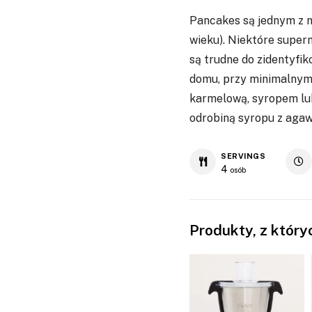
Pancakes są jednym z n
wieku). Niektóre superm
są trudne do zidentyfi
domu, przy minimalnym 
karmelową, syropem lub
odrobiną syropu z agaw
SERVINGS
4
osób
Produkty, z któr