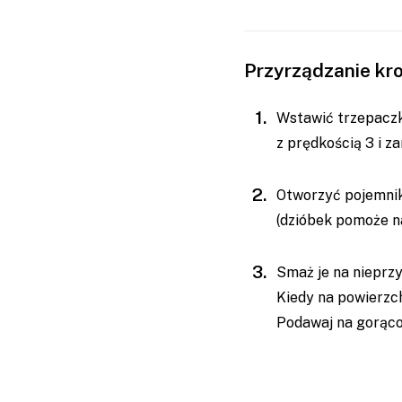
Przyrządzanie kr
Wstawić trzepaczk
z prędkością 3 i 
Otworzyć pojemnik 
(dzióbek pomoże na
Smaż je na nieprzy
Kiedy na powierzch
Podawaj na gorąco