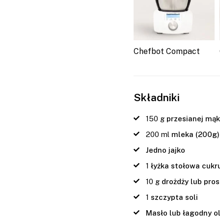
Chefbot Compact
Składniki
150
g
przesianej mąk
200
ml
mleka (200g)
Jedno jajko
1
łyżka stołowa cukr
10
g
drożdży lub pro
1
szczypta soli
Masło lub łagodny o