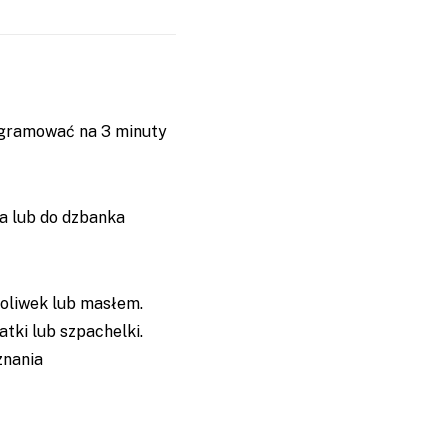
ogramować na 3 minuty
ia lub do dzbanka
 oliwek lub masłem.
tki lub szpachelki.
znania