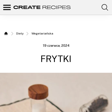
Comunidad
Create
de
recetas
Recipes |
para
elaborar
Przepisy
con
Diety
Wegetariańska
tus
Home
productos
do
favoritos
19 czerwca, 2024
de
zrobienia
CREATE.
FRYTKI
z szefem
kuchni