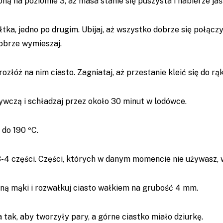
ną na poziomie 3, aż masa stanie się puszysta i nabierze jaś
łtka, jedno po drugim. Ubijaj, aż wszystko dobrze się połącz
obrze wymieszaj.
ozłóż na nim ciasto. Zagniataj, aż przestanie kleić się do rąk
ywczą i schładzaj przez około 30 minut w lodówce.
 do 190 ºC.
3-4 części. Części, których w danym momencie nie używasz, 
iną mąki i rozwałkuj ciasto wałkiem na grubość 4 mm.
 tak, aby tworzyły pary, a górne ciastko miało dziurkę.