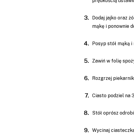
prędkością ustawio
Dodaj jajko oraz żó
mąkę i ponownie d
Posyp stół mąką i r
Zawiń w folię spoż
Rozgrzej piekarnik
Ciasto podziel na 
Stół oprósz odrob
Wycinaj ciasteczka