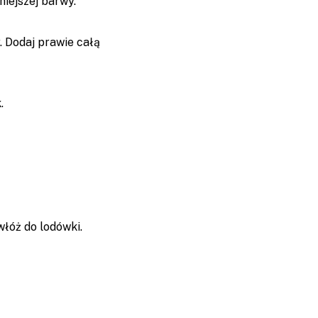
niejszej barwy.
y. Dodaj prawie całą
.
włóż do lodówki.