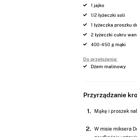
1
jajko
1/2
łyżeczki soli
1
łyżeczka proszku d
2
łyżeczki cukru wan
400-450
g
mąki
Do przełożenia:
Dżem malinowy
Przyrządzanie kr
Mąkę i proszek na
W misie miksera Do