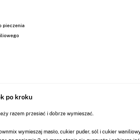
o pieczenia
iliowego
ok po kroku
leży razem przesiać i dobrze wymieszać.
wnmix wymieszaj masło, cukier puder, sól i cukier waniliowy