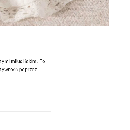
zymi milusińskimi. To
eatywność poprzez