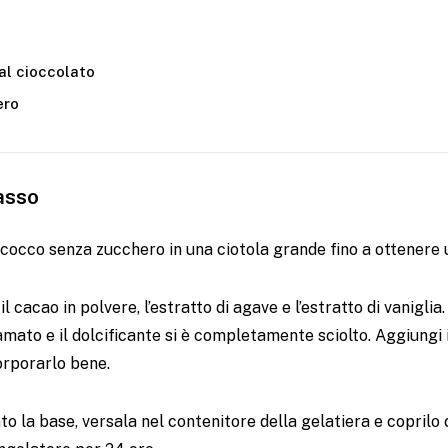
al cioccolato
ero
asso
cocco senza zucchero in una ciotola grande fino a ottenere u
il cacao in polvere, l’estratto di agave e l’estratto di vanigli
mato e il dolcificante si è completamente sciolto. Aggiungi i
orporarlo bene.
 la base, versala nel contenitore della gelatiera e coprilo c