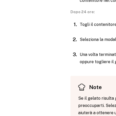
contenitore nel co
Dopo 24 ore:
Togli il contenitor
Seleziona la moda
Una volta terminat
oppure togliere il
Note
Se il gelato risult
preoccuparti. Sele
aiuterà a ottenere 