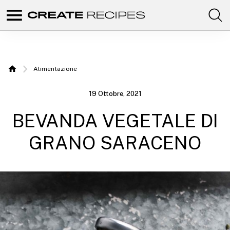
Comunidad
Create
de
recetas
Recipes
para
elaborar
|
con
Alimentazione
tus
Home
productos
Ricette
favoritos
19 Ottobre, 2021
de
da fare
CREATE.
BEVANDA VEGETALE DI
con il
tuo
GRANO SARACENO
Chefbot