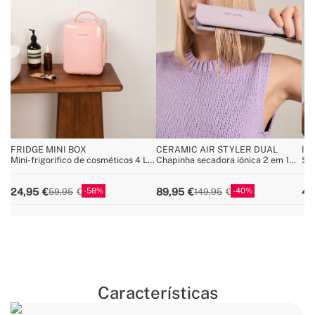
FRIDGE MINI BOX
CERAMIC AIR STYLER DUAL
IO
Mini-frigorífico de cosméticos 4 L
Chapinha secadora iônica 2 em 1
Sec
quente e frio
para cabelo molhado ou seco com
es
revestimento cerâmico
58
40
24,95
89,95
49
59,95
149,95
Características