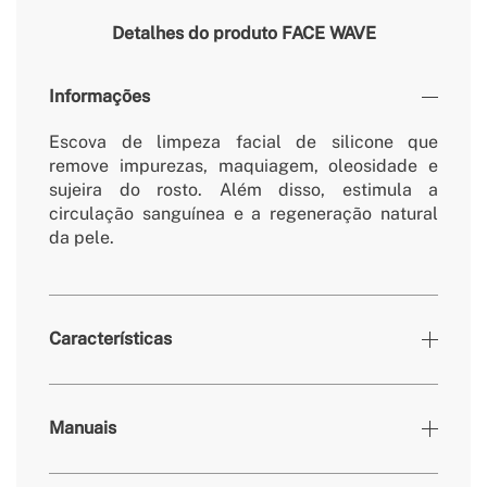
Detalhes do produto
FACE WAVE
Informações
Escova de limpeza facial de silicone que
remove impurezas, maquiagem, oleosidade e
sujeira do rosto. Além disso, estimula a
circulação sanguínea e a regeneração natural
da pele.
Características
Cores
Rosa pastel
Manuais
» Bateria
1A