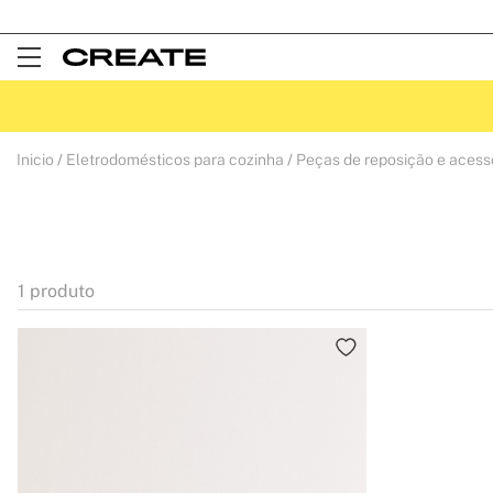
Open
Menu
Inicio
Eletrodomésticos para cozinha
Peças de reposição e acess
1
produto