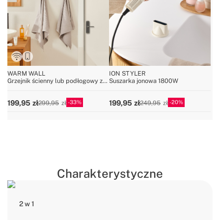
WARM WALL
ION STYLER
Grzejnik ścienny lub podłogowy z
Suszarka jonowa 1800W
WiFi
33
20
199,95
199,95
299,95
249,95
Charakterystyczne
2 w 1