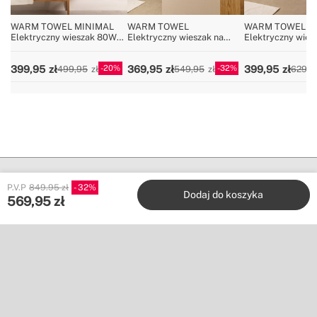
WARM TOWEL MINIMAL
WARM TOWEL
WARM TOWEL
Elektryczny wieszak 80W
Elektryczny wieszak na
Elektryczny wies
na ręczniki z prętami
ręczniki podłogowy lub
ręczniki podłogo
obrotowymi 180º
ścienny 500W
ścienny 500W
20
32
399,95
369,95
399,95
499,95
549,95
629,9
P.V.P
849.95 zł
32
Dodaj do koszyka
569,95
zł
Create
Stores
Obsługa klienta