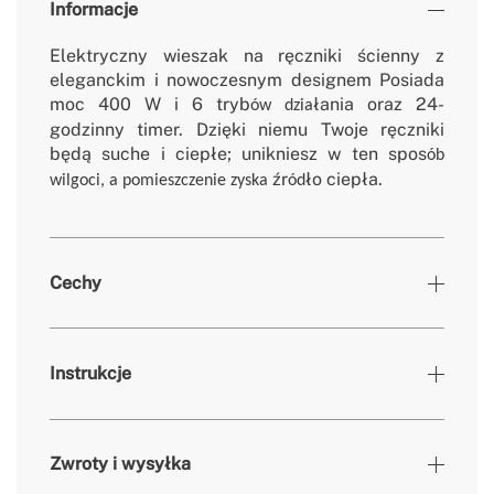
Informacje
Elektryczny wieszak na ręczniki ścienny z
eleganckim i nowoczesnym designem Posiada
moc 400 W i 6 tryb
łania oraz 24-
ów dzia
godzinny timer. Dzięki niemu Twoje ręczniki
będą suche i ciepłe; unikniesz w ten spos
ób
źr
ło ciepła.
wilgoci, a pomieszczenie zyska
ód
Cechy
Kolory
Biały
Instrukcje
» Timer
24h + Co tydzień
» Moc silnika
400W
Zwroty i wysyłka
» Materiał
Stal Nierdzewna