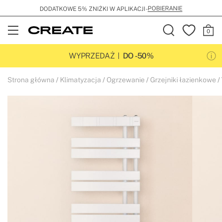
POBIERANIE
DODATKOWE 5% ZNIŻKI W APLIKACJI -
Open
Menu
WYPRZEDAŻ
DO -50%
Strona główna
Klimatyzacja
Ogrzewanie
Grzejniki łazienkowe