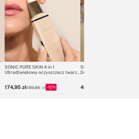
SONIC PURE SKIN 4 in 1
SILK SKIN IPL
Ultradźwiękowy oczyszczacz twarzy
Depilator IPL z lampą kwarc
4 w 1 z technologią EMS
174,95
499,95
12
37
199,95
799,95