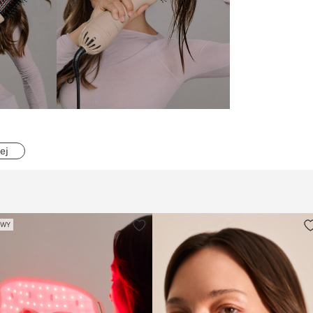
ej
OWY