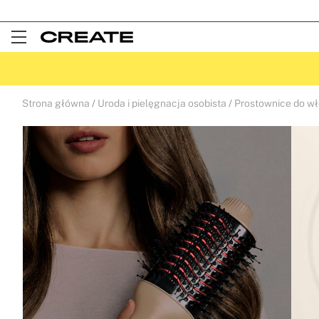
Open
Menu
Strona główna
Uroda i pielęgnacja osobista
Prostownice do w