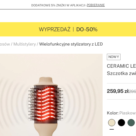
POBIERANIE
DODATKOWE 5% ZNIŻKI W APLIKACJI -
WYPRZEDAŻ
DO -50%
łosów
Multistylery
Wielofunkcyjne stylizatory z LED
NOWY
CERAMIC L
Szczotka zwi
-
-
Create
259,95
zł
299
P.V.
Kolor:
Piaskow