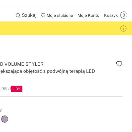
Szukaj
Moje ulubione
Moje Konto
Koszyk
ED VOLUME STYLER
ększająca objętość z podwójną terapią LED
.95 zł
13
P
y