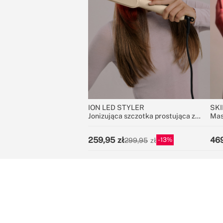
ION LED STYLER
SKI
Jonizująca szczotka prostująca z
Mas
terapią LED
twa
259,95
46
13
299,95