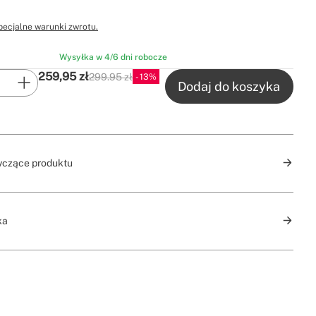
pecjalne warunki zwrotu.
Wysyłka w 4/6 dni robocze
259,95
zł
299.95 zł
13
P.V.P
Dodaj do koszyka
yczące produktu
ka