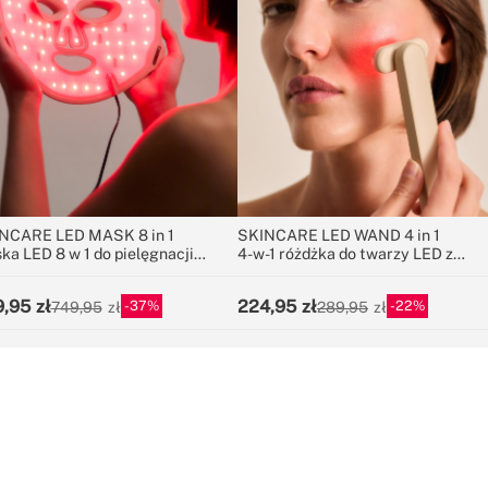
NCARE LED MASK 8 in 1
SKINCARE LED WAND 4 in 1
ka LED 8 w 1 do pielęgnacji
4-w-1 różdżka do twarzy LED z
rzy
technologią EMS
9,95
224,95
37
22
749,95
289,95