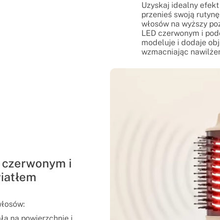
Uzyskaj idealny efek
przenieś swoją rutynę 
włosów na wyższy poz
LED czerwonym i pod
modeluje i dodaje obj
wzmacniając nawilżeni
 czerwonym i
iatłem
włosów:
ła na powierzchnię i