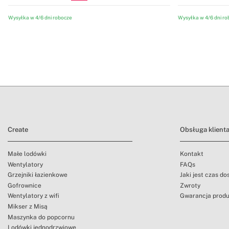
Wysyłka w 4/6 dni robocze
Wysyłka w 4/6 dni ro
Create
Obsługa klient
Małe lodówki
Kontakt
Wentylatory
FAQs
Grzejniki łazienkowe
Jaki jest czas d
Gofrownice
Zwroty
Wentylatory z wifi
Gwarancja prod
Mikser z Misą
Maszynka do popcornu
Lodówki jednodrzwiowe