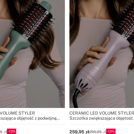
 VOLUME STYLER
CERAMIC LED VOLUME STYLE
szająca objętość z podwójną
Szczotka zwiększająca objętość
terapią LED
13
13
259,95
95
299,95