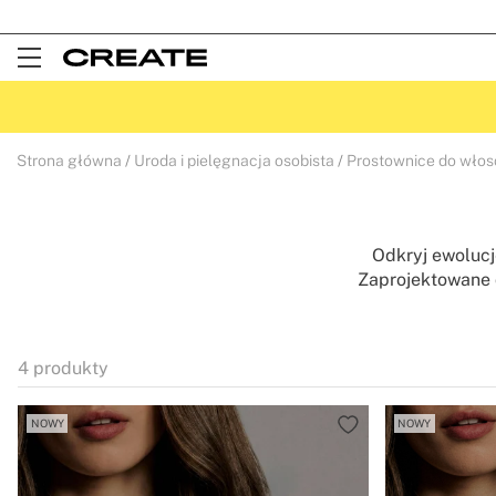
Open
Menu
Strona główna
Uroda i pielęgnacja osobista
Prostownice do wło
Odkryj ewolucję
Zaprojektowane 
przepływu powietrza
strukturę Twoich 
wyrafunkowany
4
produkty
NOWY
NOWY