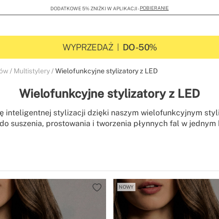
POBIERANIE
DODATKOWE 5% ZNIŻKI W APLIKACJI -
WYPRZEDAŻ
DO -50%
sów
Multistylery
Wielofunkcyjne stylizatory z LED
Wielofunkcyjne stylizatory z LED
 inteligentnej stylizacji dzięki naszym wielofunkcyjnym sty
do suszenia, prostowania i tworzenia płynnych fal w jednym
, urządzenia te łączą zaawansowaną technologię światła, kt
włosów przed wysoką temperaturą. Ciesz się profesjonalnym
m wykończeniem, osiągając idealną równowagę między des
samopoczuciem z niepowtarzalnym podpisem Create.
NOWY