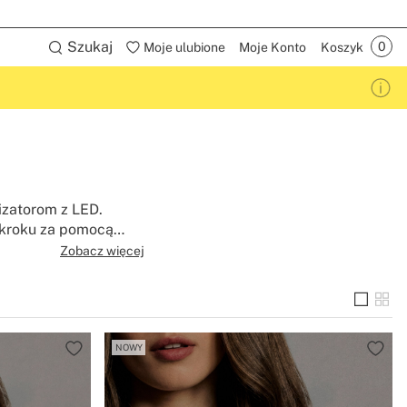
Szukaj
Moje ulubione
Moje Konto
Koszyk
lizatorom z LED.
 kroku za pomocą
óra chroni zdrowie i
Zobacz więcej
, wszechstronnym i
ignem a dobrym
NOWY