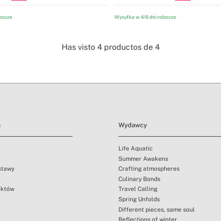
bocze
Wysyłka w 4/6 dni robocze
Has visto
4
productos de
4
a
Wydawcy
Life Aquatic
Summer Awakens
ostawy
Crafting atmospheres
Culinary Bonds
uktów
Travel Calling
Spring Unfolds
Different pieces, same soul
Reflections of winter