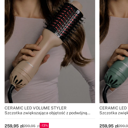
CERAMIC LED VOLUME STYLER
CERAMIC LED
Szczotka zwiększająca objętość z podwójną
Szczotka zwięk
terapią LED
terapią LED
13
259,95
259,95
299,95
299,