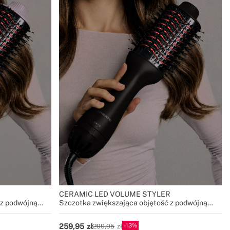
R
CERAMIC LED VOLUME STYLER
 z podwójną
Szczotka zwiększająca objętość z podwójną
terapią LED
13
259,95
299,95