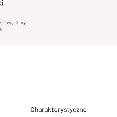
ej
że Twój dobry
ą.
Charakterystyczne