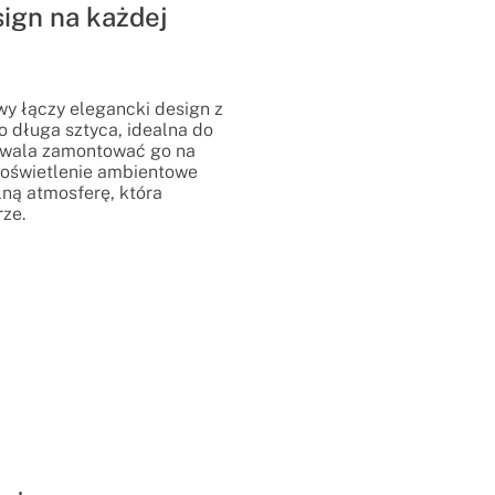
sign na każdej
wy łączy elegancki design z
o długa sztyca, idealna do
ozwala zamontować go na
a oświetlenie ambientowe
ulną atmosferę, która
ze.