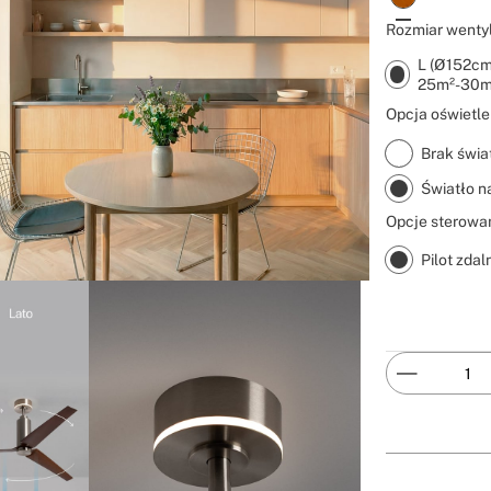
Rozmiar wentyl
L (Ø152cm
25m²-30m
Opcja oświetle
Brak świa
Światło n
Opcje sterowan
Pilot zda