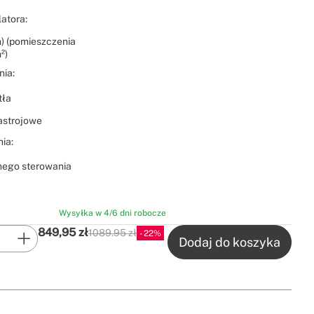
atora:
) (pomieszczenia
²)
nia:
tła
astrojowe
ia:
lnego sterowania
Wysyłka w 4/6 dni robocze
849,95
zł
1089.95 zł
22
P.V.P
Dodaj do koszyka