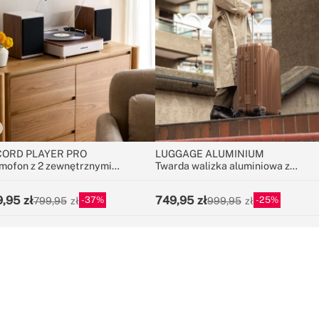
ORD PLAYER PRO
LUGGAGE ALUMINIUM
mofon z 2 zewnętrznymi
Twarda walizka aluminiowa z
śnikami, Bluetooth i wyjściem
zamkiem TSA i kółkami
A
wielokierunkowymi
9,95
749,95
37
25
799,95
999,95