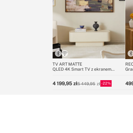
TV ART MATTE
REC
QLED 4K Smart TV z ekranem
Gra
antyodblaskowym i galerią sztuki
gło
RC
4 199,95
49
22
5 449,95