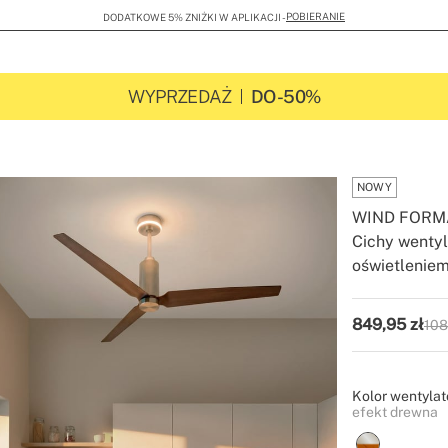
POBIERANIE
DODATKOWE 5% ZNIŻKI W APLIKACJI -
WYPRZEDAŻ
DO -50%
NOWY
WIND FORM
Cichy wenty
oświetlenie
-
-
Create
849,95
zł
108
P.V.
Kolor wentylat
efekt drewna