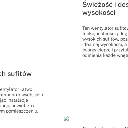
Świeżość i de
wysokości
Ten wentylator sufito
funkcjonalnością. Jeg
wysokich sufitów, p
idealnej wysokości, 
tworzy ciepłą i przyt
odmienia każde wnętr
ch sufitów
entylator łatwo
standardowych, jak i
jąc instalację
ucję powietrza i
ym pomieszczeniu.