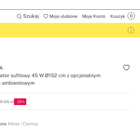
Szukaj
Moje ulubione
Moje Konto
Koszyk
A
lator sufitowy 45 W Ø152 cm z opcjonalnym
m ambientowym
9.95 zł
22
P
ora:
Nikiel / Ciemny