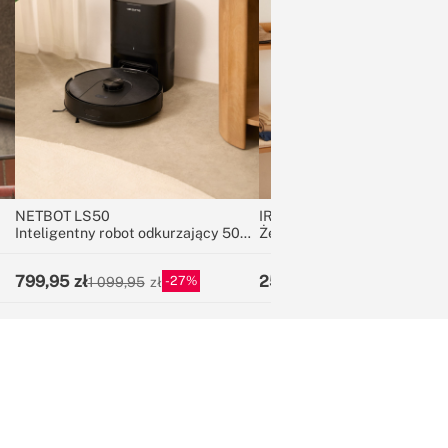
NETBOT LS50
IRON DUAL PRO
Inteligentny robot odkurzający 5000
Żelazko parowe pionowe i p
Pa z funkcją mopowania i opcjonalną
800 ml z 4 trybami prasowan
stacją automatycznego opróżniania
799,95
259,95
27
35
1 099,95
399,95