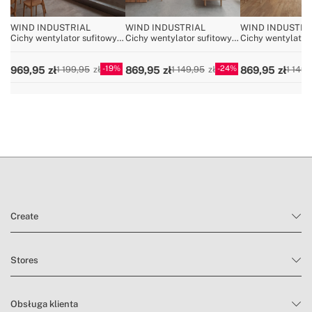
WIND INDUSTRIAL
WIND INDUSTRIAL
WIND INDUSTRI
Cichy wentylator sufitowy
Cichy wentylator sufitowy
Cichy wentylator
40W – dostępny w różnych
40W – dostępny w różnych
40W – dostępny 
rozmiarach
rozmiarach
rozmiarach
19
24
969,95
869,95
869,95
1 199,95
1 149,95
1 149,
Create
Stores
Obsługa klienta