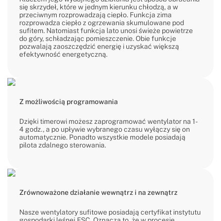
się skrzydeł, które w jednym kierunku chłodzą, a w
przeciwnym rozprowadzają ciepło. Funkcja zima
rozprowadza ciepło z ogrzewania skumulowane pod
sufitem. Natomiast funkcja lato unosi świeże powietrze
do góry, schładzając pomieszczenie. Obie funkcje
pozwalają zaoszczędzić energię i uzyskać większą
efektywność energetyczną.
Z możliwością programowania
Dzięki timerowi możesz zaprogramować wentylator na 1-
4 godz., a po upływie wybranego czasu wyłączy się on
automatycznie. Ponadto wszystkie modele posiadają
pilota zdalnego sterowania.
Zrównoważone działanie wewnątrz i na zewnątrz
Nasze wentylatory sufitowe posiadają certyfikat instytutu
gospodarki leśnej FSC. Oznacza to, że w procesie