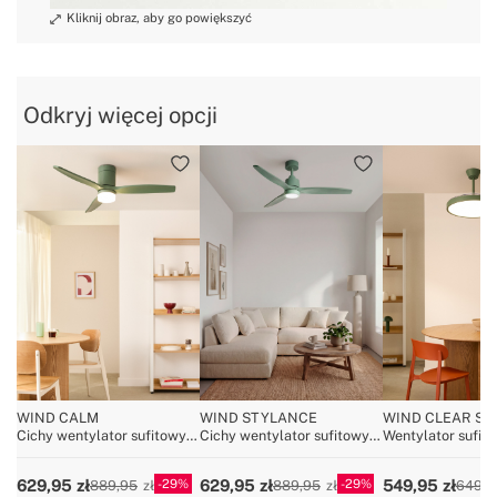
Odkryj więcej opcji
WIND CALM
WIND STYLANCE
WIND CLEAR ST
Cichy wentylator sufitowy
Cichy wentylator sufitowy
Wentylator sufi
40W z technicznymi
40 W z łopatkami z
cichy z chowanym
łopatkami ABS w różnych
technicznego ABS,
łopatkami i oświe
29
29
629,95
629,95
549,95
889,95
889,95
649,9
rozmiarach
dostępny w różnych
LED, różne rozmi