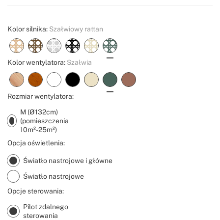
Create
Kolor silnika:
Szałwiowy rattan
Kolor wentylatora:
Szałwia
Rozmiar wentylatora:
M (Ø132cm)
(pomieszczenia
10m²-25m²)
Opcja oświetlenia:
Światło nastrojowe i główne
Światło nastrojowe
Opcje sterowania:
Pilot zdalnego
sterowania