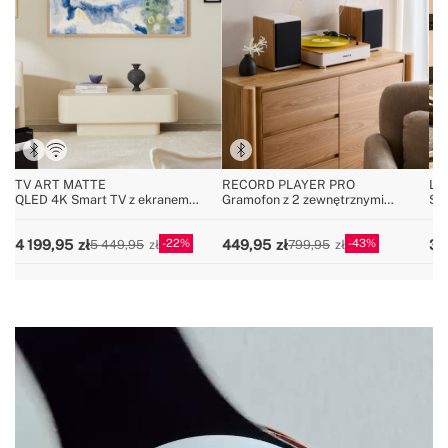
TV ART MATTE
RECORD PLAYER PRO
LU
QLED 4K Smart TV z ekranem
Gramofon z 2 zewnętrznymi
Szt
antyodblaskowym i galerią sztuki
głośnikami, Bluetooth i wyjściem
za
RCA
kó
22
43
4 199,95
449,95
34
5 449,95
799,95