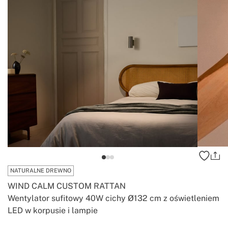
NATURALNE DREWNO
WIND CALM CUSTOM RATTAN
Wentylator sufitowy 40W cichy Ø132 cm z oświetleniem
LED w korpusie i lampie
-
-