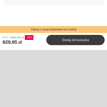
rozmiarach
Zakup z wyprzedzeniem ze zniżką
P.V.P
1029.95 zł
19
Dodaj do koszyka
829,95
zł
Create
Stores
Obsługa klienta
Współpracuj z nami