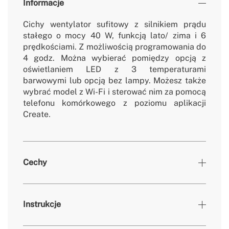
Informacje
Cichy wentylator sufitowy z silnikiem pr
ądu
stałego o mocy 40 W, funkcją lato/ zima i 6
prędkościami. Z możliwością programowania do
4 godz.
Mo
żna wybierać pomiędzy opcją z
oświetlaniem LED z 3 temperaturami
barwowymi lub opcją bez lampy. Możesz także
wybrać model z Wi-Fi i sterować nim za pomocą
telefonu kom
órkowego z poziomu aplikacji
Create
.
Cechy
Kolory
Mokka
Instrukcje
» Jasność
3000 lm