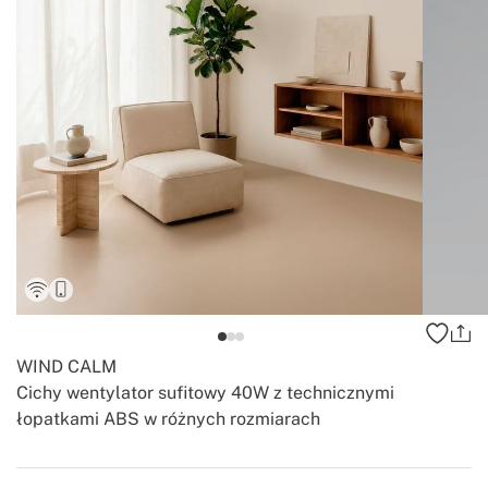
WIND CALM
Cichy wentylator sufitowy 40W z technicznymi
łopatkami ABS w różnych rozmiarach
-
-
Create