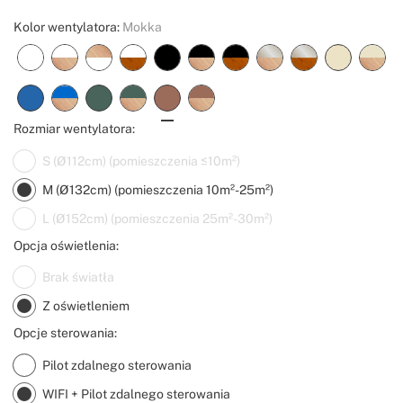
Kolor wentylatora:
Mokka
Rozmiar wentylatora:
S (Ø112cm) (pomieszczenia ≤10m²)
M (Ø132cm) (pomieszczenia 10m²-25m²)
L (Ø152cm) (pomieszczenia 25m²-30m²)
Opcja oświetlenia:
Brak światła
Z oświetleniem
Opcje sterowania:
Pilot zdalnego sterowania
WIFI + Pilot zdalnego sterowania