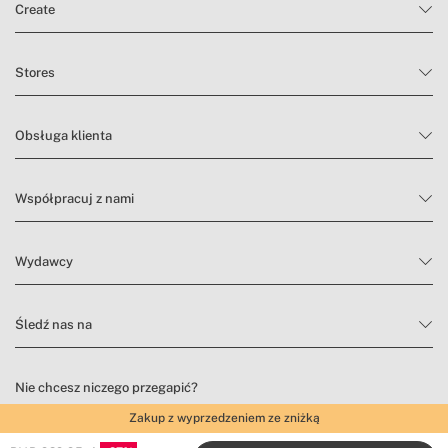
» Napięcie
220-240V
Create
Stores
Obsługa klienta
Współpracuj z nami
Wydawcy
Śledź nas na
Nie chcesz niczego przegapić?
Zakup z wyprzedzeniem ze zniżką
Zapisz się do naszego newslettera, aby znaleźć inspirację i