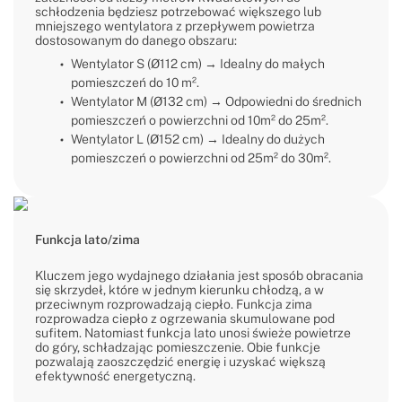
schłodzenia będziesz potrzebować większego lub
mniejszego wentylatora z przepływem powietrza
dostosowanym do danego obszaru:
Wentylator S (Ø112 cm) → Idealny do małych
pomieszczeń do 10 m².
Wentylator M (Ø132 cm) → Odpowiedni do średnich
pomieszczeń o powierzchni od 10m² do 25m².
Wentylator L (Ø152 cm) → Idealny do dużych
pomieszczeń o powierzchni od 25m² do 30m².
Funkcja lato/zima
Kluczem jego wydajnego działania jest sposób obracania
się skrzydeł, które w jednym kierunku chłodzą, a w
przeciwnym rozprowadzają ciepło. Funkcja zima
rozprowadza ciepło z ogrzewania skumulowane pod
sufitem. Natomiast funkcja lato unosi świeże powietrze
do góry, schładzając pomieszczenie. Obie funkcje
pozwalają zaoszczędzić energię i uzyskać większą
efektywność energetyczną.