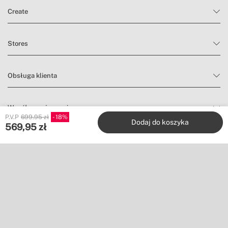
» Ø Wentylator
Ø1070 mm
Create
Stores
Obsługa klienta
Współpracuj z nami
P.V.P
699.95 zł
18
Dodaj do koszyka
569,95
zł
Wydawcy
Śledź nas na
Nie chcesz niczego przegapić?
Zapisz się do naszego newslettera, aby znaleźć inspirację i