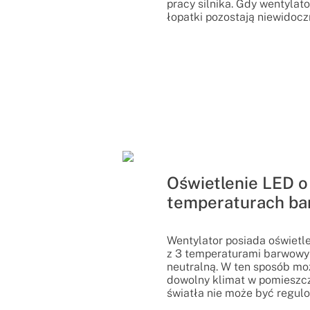
pracy silnika. Gdy wentylato
łopatki pozostają niewidocz
Oświetlenie LED o
temperaturach b
Wentylator posiada oświetl
z 3 temperaturami barwowymi
neutralną. W ten sposób mo
dowolny klimat w pomieszcz
światła nie może być regul