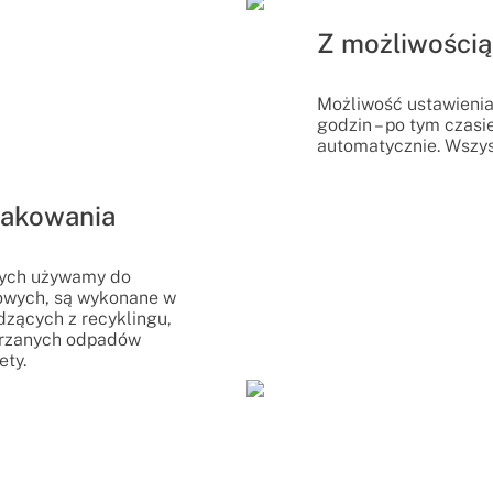
Z możliwości
Możliwość ustawienia
godzin – po tym czasi
automatycznie. Wszys
akowania
rych używamy do
towych, są wykonane w
dzących z recyklingu,
warzanych odpadów
ety.