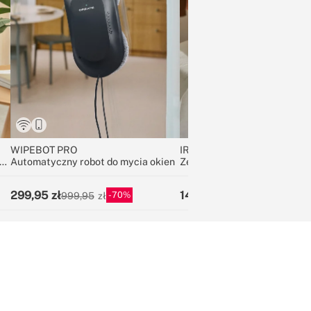
WIPEBOT PRO
IRON FLAT 3000
y
Automatyczny robot do mycia okien
Zelazko parowe 3000W
299,95
149,95
70
25
999,95
199,95