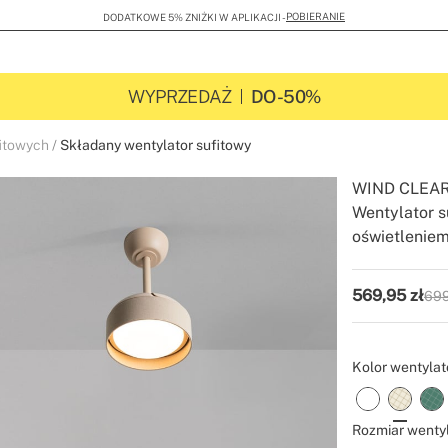
POBIERANIE
DODATKOWE 5% ZNIŻKI W APLIKACJI -
WYPRZEDAŻ
DO -50%
itowych
Składany wentylator sufitowy
WIND CLEA
Wentylator 
oświetlenie
-
-
Create
569,95
zł
699
P.V.
Kolor wentylat
Rozmiar wentyl