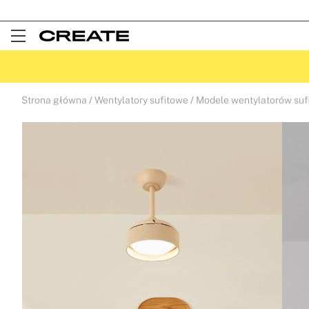
Open
Menu
Strona główna
Wentylatory sufitowe
Modele wentylatorów suf