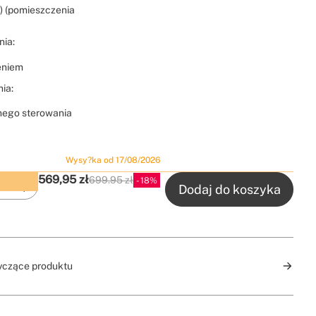
 (pomieszczenia
nia:
eniem
ia:
lnego sterowania
Wysy?ka od 17/08/2026
569,95
zł
699.95 zł
18
Zakup z wyprzedzeniem ze zniżką
P.V.P
Dodaj do koszyka
yczące produktu