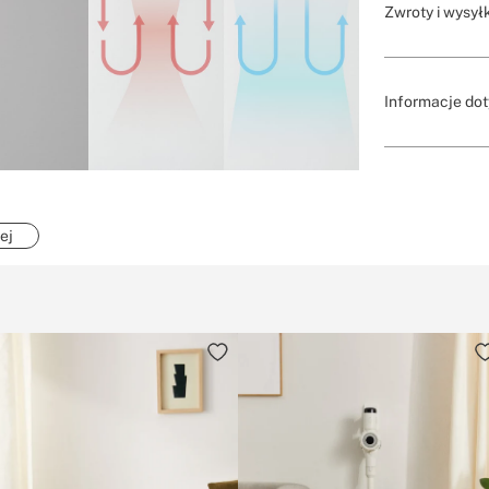
Zwroty i wysył
Informacje dot
ej