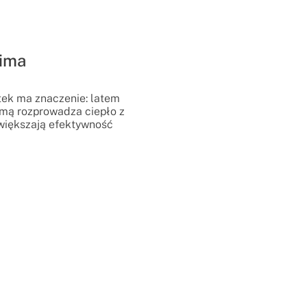
zima
tek ma znaczenie: latem
imą rozprowadza ciepło z
zwiększają efektywność