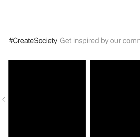
#CreateSociety
Get inspired by our com