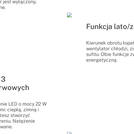
r jest wyłączony,
ne.
Funkcja lato/
Kierunek obrotu łopa
wentylator chłodzi, z
sufitu. Obie funkcje 
energetyczną.
 3
arwowych
enie LED o mocy 22 W
: ciepłą, zimną i
żesz stworzyć
eniu. Natężenie
owane.