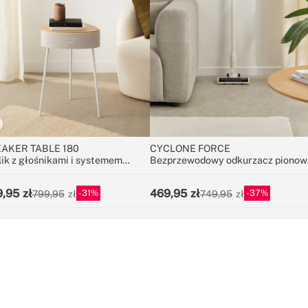
AKER TABLE 180
CYCLONE FORCE
lik z głośnikami i systemem
Bezprzewodowy odkurzacz pionow
ięku 180º, łącznością Bluetooth
25,9 V
z ładowaniem bezprzewodowym
9,95
469,95
31
37
799,95
749,95