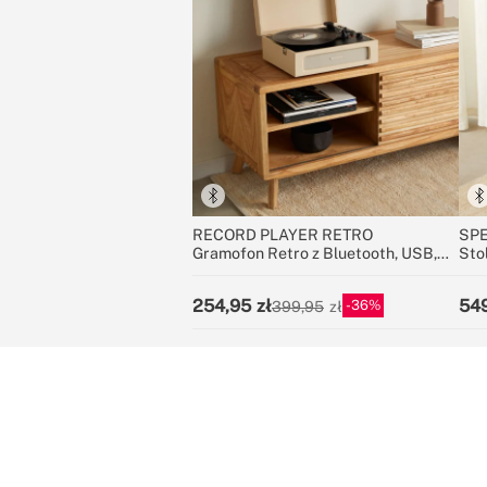
RECORD PLAYER RETRO
SPE
Gramofon Retro z Bluetooth, USB,
Sto
MicroSD y MP3 record/player
dźw
ora
254,95
54
36
399,95