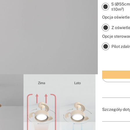
S (Ø55cm)
≤10m²)
Opcja oświetle
Z oświetl
Opcje sterowan
Pilot zda
Szczegóły dot