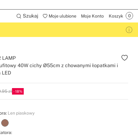
Szukaj
Moje ulubione
Moje Konto
Koszyk
R LAMP
sufitowy 40W cichy Ø55cm z chowanymi łopatkami i
m LED
.95 zł
18
P
ora:
Len piaskowy
atora: