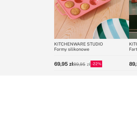
KITCHENWARE STUDIO
KIT
Formy silikonowe
Far
69,95
89,
22
89,95