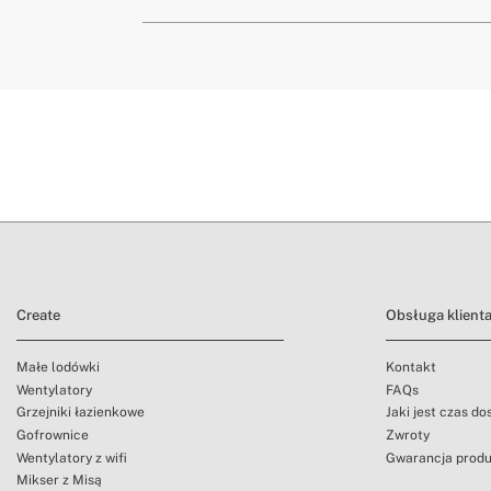
» Gwarancja
2 La
» Waga
36 g
czas d
» Można myć w zmywarce
Tak
» Mikrofalówka
Nie
» Główny materiał
Poli
warunki zwrotu
» Maksymalna temperatura
40ºC
» Przeznaczenie
Wszy
Create
Obsługa klient
Małe lodówki
Kontakt
Wentylatory
FAQs
Grzejniki łazienkowe
Jaki jest czas d
Gofrownice
Zwroty
Wentylatory z wifi
Gwarancja prod
Mikser z Misą