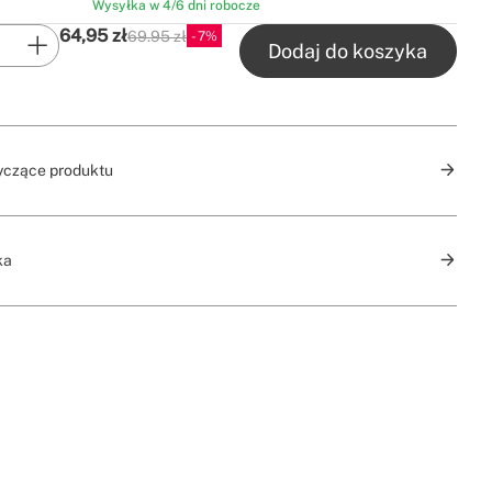
Wysyłka w 4/6 dni robocze
64,95
zł
69.95 zł
7
P.V.P
Dodaj do koszyka
yczące produktu
ka