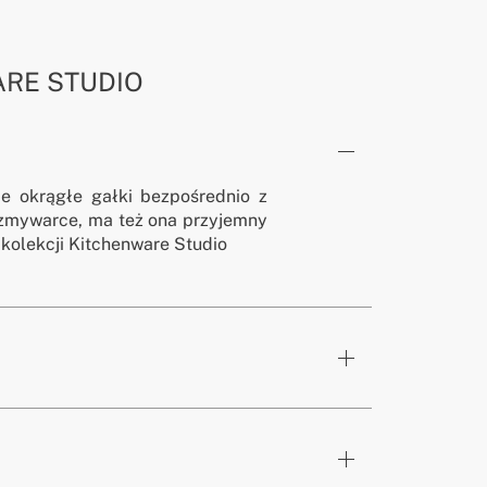
RE STUDIO
ie okrągłe gałki bezpośrednio z
 zmywarce, ma też ona przyjemny
kolekcji Kitchenware Studio
kota
x40 mm