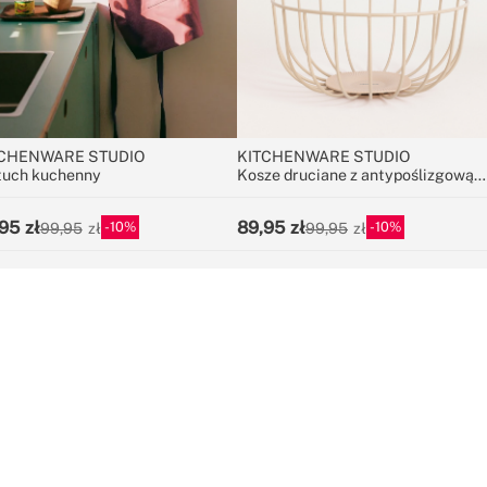
CHENWARE STUDIO
KITCHENWARE STUDIO
tuch kuchenny
Kosze druciane z antypoślizgową
podstawą
95
89,95
10
10
99,95
99,95