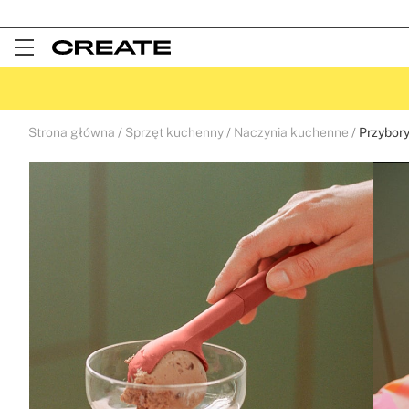
Open
Menu
Strona główna
Sprzęt kuchenny
Naczynia kuchenne
Przybory