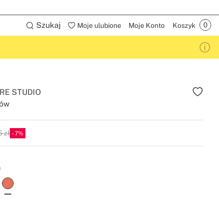
Szukaj
Moje ulubione
Moje Konto
Koszyk
RE STUDIO
dów
 zł
7
a