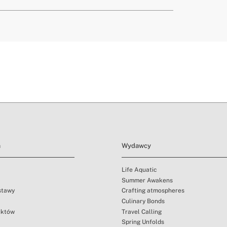
t
tutaj
ostawy.
propylen
stkie rodzaje żywności
a
Wydawcy
Life Aquatic
Summer Awakens
ostawy
Crafting atmospheres
Culinary Bonds
uktów
Travel Calling
Spring Unfolds