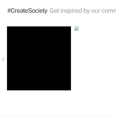
#CreateSociety
Get inspired by our com