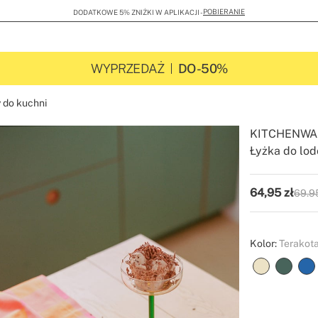
POBIERANIE
DODATKOWE 5% ZNIŻKI W APLIKACJI -
WYPRZEDAŻ
DO -50%
 do kuchni
KITCHENWA
Łyżka do lo
-
-
Create
64,95
zł
69.95
P.V.P
Kolor:
Terakot