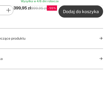
Wysyłka w 4/6 dni robocze
399,95
zł
899.95 zł
55
P.V.P
Dodaj do koszyka
yczące produktu
ka