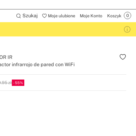
Szukaj
Moje ulubione
Moje Konto
Koszyk
OR IR
actor infrarrojo de pared con WiFi
.95 zł
55
P