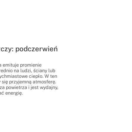
czy: podczerwień
a emituje promienie
dnio na ludzi, ściany lub
ychmiastowe ciepło. W ten
 się przyjemną atmosferę.
 powietrza i jest wydajny,
ć energię.