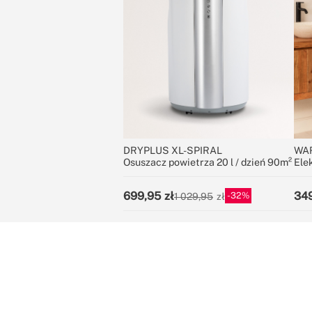
DRYPLUS XL-SPIRAL
WA
Osuszacz powietrza 20 l / dzień 90m²
Ele
ręc
699,95
34
32
1 029,95