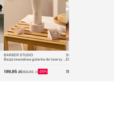
BARBER STUDIO
SONIC PEARL
Bezprzewodowa golarka do twarzy i
Elektryczna szczoteczka do
ciała, wodoodporna
199,95
199,95
25
13
269,95
229,95