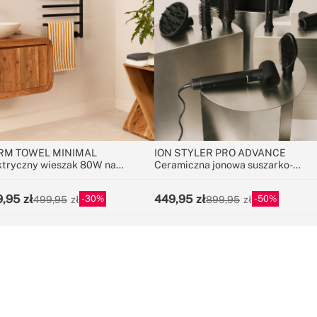
RM TOWEL MINIMAL
ION STYLER PRO ADVANCE
ktryczny wieszak 80W na
Ceramiczna jonowa suszarko-
zniki z prętami obrotowymi 180º
lokówka 8 w 1
9,95
449,95
30
50
499,95
899,95