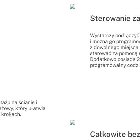
Sterowanie za
Wystarczy podłączyć g
i można go program
z dowolnego miejsca.
sterować za pomocą e
Dodatkowo posiada 24
programowalny codzie
ażu na ścianie i
żowy, który ułatwia
h krokach.
Całkowite be