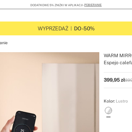
POBIERANIE
DODATKOWE 5% ZNIŻKI W APLIKACJI -
WYPRZEDAŻ
DO -50%
anie
WARM MIRR
Espejo calef
-
-
Create
399,95
zł
899
P.V.
Kolor:
Lustro