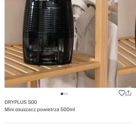
DRYPLUS 500
Mini osuszacz powietrza 500ml
-
-
Create