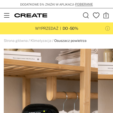
POBIERANIE
DODATKOWE 5% ZNIŻKI W APLIKACJI -
Open
Menu
WYPRZEDAŻ
DO -50%
Strona główna
Klimatyzacja
Osuszacz powietrza