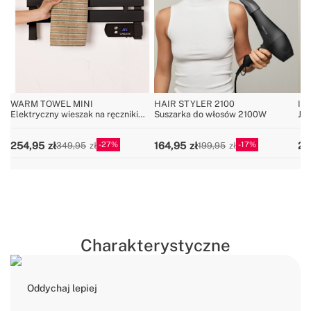
WARM TOWEL MINI
HAIR STYLER 2100
IO
Elektryczny wieszak na ręczniki
Suszarka do włosów 2100W
Jon
podłogowo-ścienny 150W
sty
27
17
254,95
164,95
25
349,95
199,95
Charakterystyczne
Oddychaj lepiej