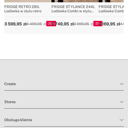
» Całkowita pojemność
107L
FRIDGE RETRO 281L
FRIDGE STYLANCE 244L
FRIDGE STYLAN
Lodówka w stylu retro
Lodówka Combi w stylu
Lodówka Combi w
» Szerokość lodówki
54 cm
retro
retro
20
31
3 599,95
2 749,95
3 169,95
4 499,95
3 999,95
4 99
Create
Stores
Obsługa klienta