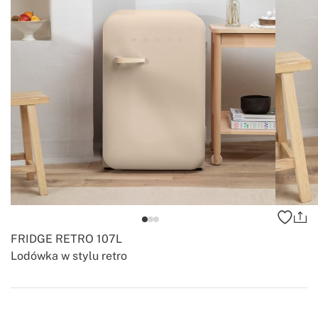
FRIDGE RETRO 107L
Lodówka w stylu retro
-
-
Create