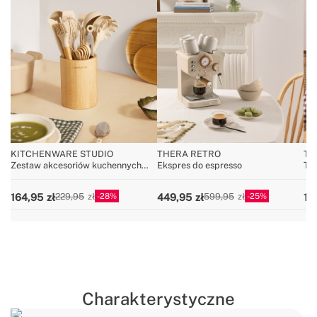
KITCHENWARE STUDIO
THERA RETRO
TO
Zestaw akcesoriów kuchennych
Ekspres do espresso
To
wykonanych z silikonu e drewna
28
25
164,95
449,95
19
229,95
599,95
Charakterystyczne