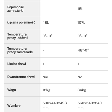
Pojemność
-
15L
zamrażarki
48L
107L
Łączna pojemność
Temperatura
0°-10°
0°-10°
pracy lodówki
Temperatura
-
-18°-0°
pracy zamrażarki
1
1
Liczba drzwi
Nie
No
Dwustronne drzwi
18kg
34kg
Waga
500x440x498
560x540x840
Wymiary
mm
mm