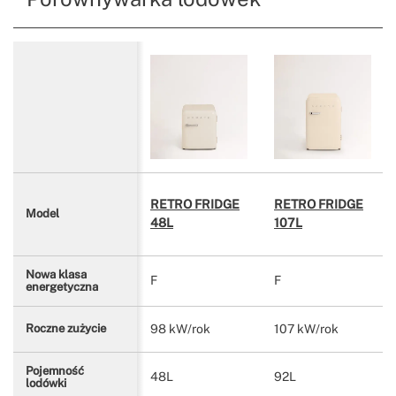
RETRO FRIDGE
RETRO FRIDGE
Model
48L
107L
Nowa klasa
F
F
energetyczna
98 kW/rok
107 kW/rok
Roczne zużycie
Pojemność
48L
92L
lodówki