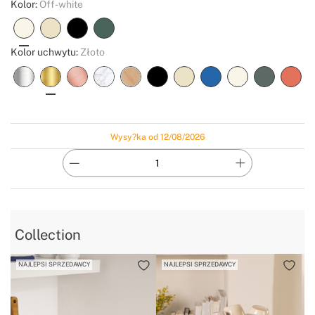
Kolor:
Off-white
Kolor uchwytu:
Złoto
Wysy?ka od 12/08/2026
Collection
NAJLEPSI SPRZEDAWCY
NAJLEPSI SPRZEDAWCY
N