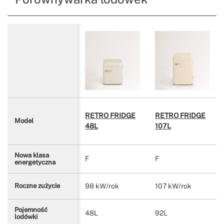
RETRO FRIDGE
RETRO FRIDGE
Model
48L
107L
Nowa klasa
F
F
energetyczna
98 kW/rok
107 kW/rok
Roczne zużycie
Pojemność
48L
92L
lodówki