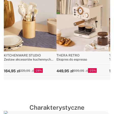
KITCHENWARE STUDIO
THERA RETRO
TO
Zestaw akcesoriów kuchennych
Ekspres do espresso
To
wykonanych z silikonu e drewna
28
25
164,95
449,95
19
229,95
599,95
Charakterystyczne