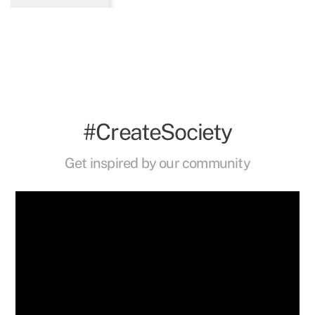
#CreateSociety
Get inspired by our community