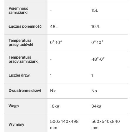
Pojemność
-
15L
zamrażarki
48L
107L
Łączna pojemność
Temperatura
0°-10°
0°-10°
pracy lodówki
Temperatura
-
-18°-0°
pracy zamrażarki
1
1
Liczba drzwi
Nie
No
Dwustronne drzwi
18kg
34kg
Waga
500x440x498
560x540x840
Wymiary
mm
mm