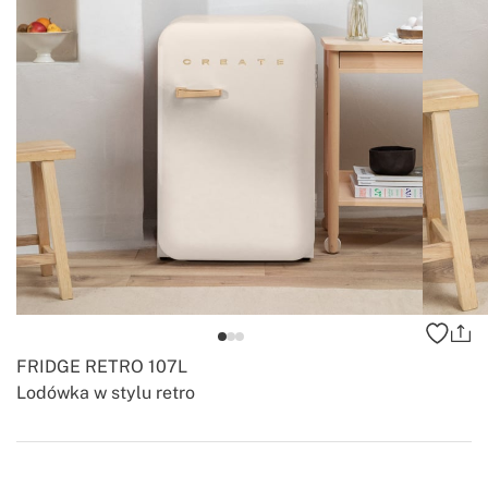
FRIDGE RETRO 107L
Lodówka w stylu retro
-
-
Create