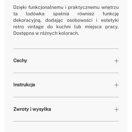
Dzięki funkcjonalnemu i praktycznemu wnętrzu
ta lodówka spełnia również funkcję
dekoracyjną, dodając osobowości i estetyki
retro vintage do kuchni lub miejsca pracy.
Dostępna w różnych kolorach.
Cechy
Kolory
Off-white, Złoto
Instrukcje
» Temperatura pracy lodówki
0º - 10º
» Temperatura pracy zamrażarki
-18º - 0º
Zwroty i wysyłka
» Zdejmowane / zmywalne części
Tak
nieelektryczne
» Liczba drzwi
1