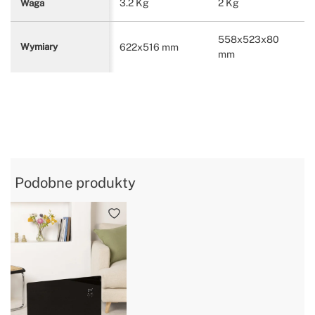
3.2 Kg
2 Kg
Waga
558x523x80
622x516 mm
Wymiary
mm
Podobne produkty