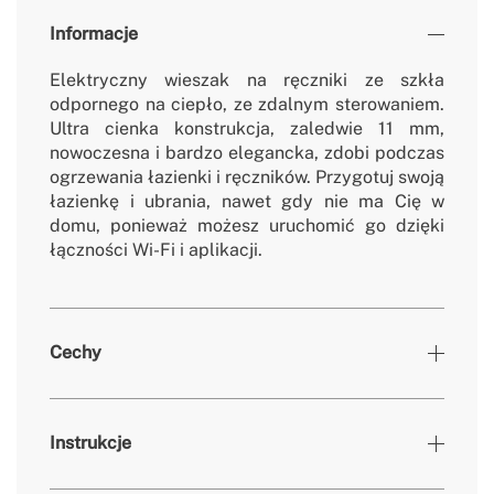
Informacje
Elektryczny wieszak na ręczniki ze szkła
odpornego na ciepło, ze zdalnym sterowaniem.
Ultra cienka konstrukcja, zaledwie 11 mm,
nowoczesna i bardzo elegancka, zdobi podczas
ogrzewania łazienki i ręczników. Przygotuj swoją
łazienkę i ubrania, nawet gdy nie ma Cię w
domu, ponieważ możesz uruchomić go dzięki
łączności Wi-Fi i aplikacji.
Cechy
Kolory
Biały
Instrukcje
» Timer
24h + Co tydzień