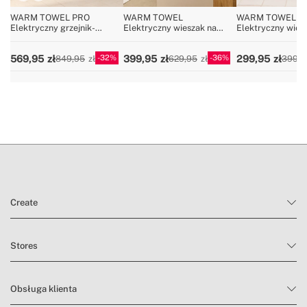
WARM TOWEL PRO
WARM TOWEL
WARM TOWEL MI
Elektryczny grzejnik-
Elektryczny wieszak na
Elektryczny wies
wieszak ze sterowaniem Wi-
ręczniki podłogowy lub
ręczniki podłogo
Fi 1500W
ścienny 500W
150W
32
36
569,95
399,95
299,95
849,95
629,95
399,9
Create
Stores
Obsługa klienta