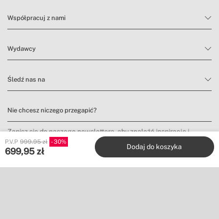
Współpracuj z nami
Wydawcy
Śledź nas na
Nie chcesz niczego przegapić?
Zapisz się do naszego newslettera, aby znaleźć inspirację i
odkrywać nowości oraz promocje.
P.V.P
999.95 zł
30
Dodaj do koszyka
699,95
zł
Zapisz się
Położenie