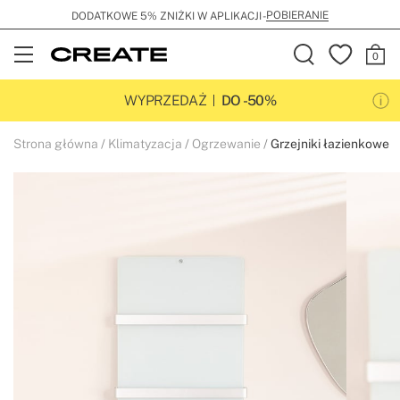
POBIERANIE
DODATKOWE 5% ZNIŻKI W APLIKACJI -
Open
Menu
WYPRZEDAŻ
DO -50%
Strona główna
Klimatyzacja
Ogrzewanie
Grzejniki łazienkowe