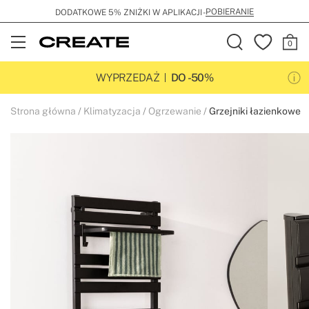
POBIERANIE
DODATKOWE 5% ZNIŻKI W APLIKACJI -
Open
Menu
WYPRZEDAŻ
DO -50%
Strona główna
Klimatyzacja
Ogrzewanie
Grzejniki łazienkowe