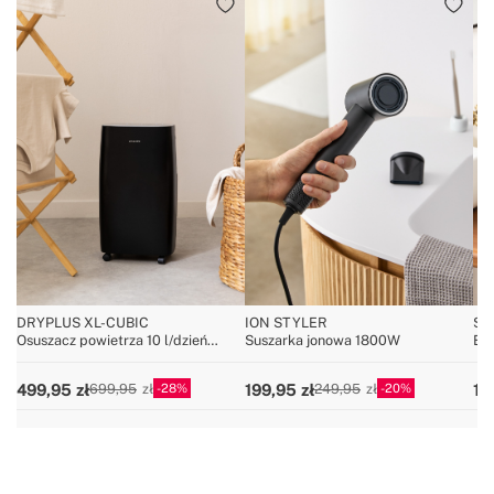
DRYPLUS XL-CUBIC
ION STYLER
SO
Osuszacz powietrza 10 l/dzień
Suszarka jonowa 1800W
El
40m²
28
20
499,95
199,95
19
699,95
249,95