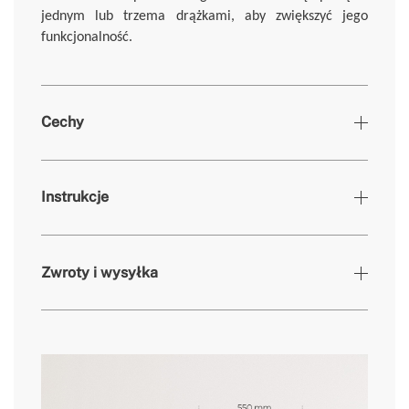
jednym lub trzema drążkami, aby zwiększyć jego
funkcjonalność.
Cechy
Kolory
Czarny
Instrukcje
» Timer
24h + Co tydzień
» Moc silnika
1500W
Zwroty i wysyłka
» Materiał
Aluminium / ABS
» System bezpieczeństwa
Tak
» Ekran
LCD
» Częstotliwość
50-60 Hz
tutaj
» Wymiary
1003x130x550 mm
czas dostawy.