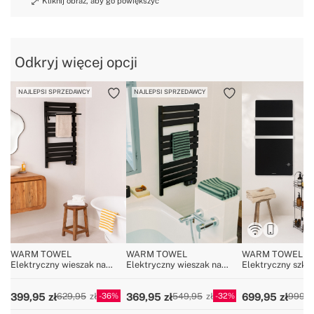
Odkryj więcej opcji
NAJLEPSI SPRZEDAWCY
NAJLEPSI SPRZEDAWCY
WARM TOWEL
WARM TOWEL
WARM TOWEL C
Elektryczny wieszak na
Elektryczny wieszak na
Elektryczny szkl
ręczniki podłogowy lub
ręczniki podłogowy lub
wieszak na ręcznik
ścienny 500W
ścienny 500W
600W
36
32
399,95
369,95
699,95
629,95
549,95
999,9