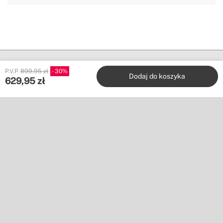
P.V.P
899.95 zł
30
Dodaj do koszyka
629,95
zł
Create
Stores
Obsługa klienta
Współpracuj z nami
Wydawcy