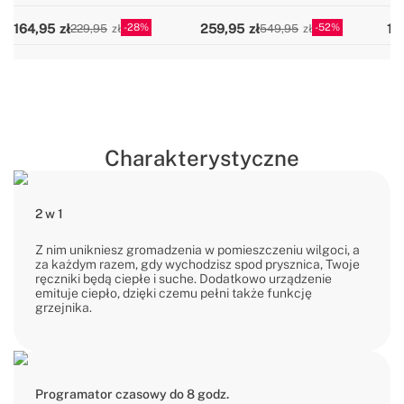
stylizacji 5 w 1
28
52
164,95
259,95
16
229,95
549,95
Charakterystyczne
2 w 1
Z nim unikniesz gromadzenia w pomieszczeniu wilgoci, a
za każdym razem, gdy wychodzisz spod prysznica, Twoje
ręczniki będą ciepłe i suche. Dodatkowo urządzenie
emituje ciepło, dzięki czemu pełni także funkcję
grzejnika.
Programator czasowy do 8 godz.