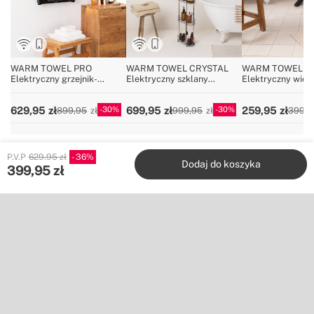
WARM TOWEL PRO
WARM TOWEL CRYSTAL
WARM TOWEL MI
Elektryczny grzejnik-
Elektryczny szklany
Elektryczny wies
wieszak ze sterowaniem Wi-
wieszak na ręczniki z wifi
ręczniki podłogo
Fi 1500W
600W
150W
30
30
629,95
699,95
259,95
899,95
999,95
399,9
P.V.P
629.95 zł
36
Dodaj do koszyka
399,95
zł
Create
Stores