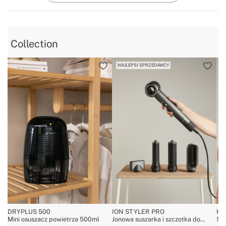
Collection
NAJLEPSI SPRZEDAWCY
DRYPLUS 500
ION STYLER PRO
HA
Mini osuszacz powietrza 500ml
Jonowa suszarka i szczotka do
Su