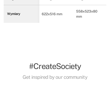
558x523x80
622x516 mm
Wymiary
mm
#CreateSociety
Get inspired by our community