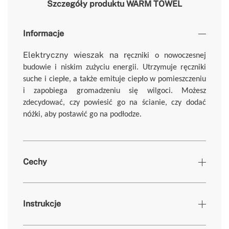
Szczegóły produktu
WARM TOWEL
Informacje
Elektryczny wieszak na r
ęczniki o nowoczesnej
budowie i niskim zużyciu energii. Utrzymuje ręczniki
suche i ciepłe, a także emituje ciepło w pomieszczeniu
i zapobiega gromadzeniu się wilgoci. Możesz
zdecydować, czy powiesić go na ścianie, czy dodać
ó
n
żki, aby postawić go na podłodze.
Cechy
Kolory
Czarny
Instrukcje
» Timer
1-8h