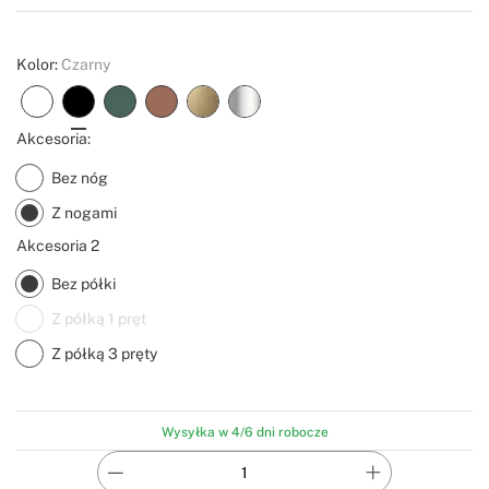
Create
Kolor:
Czarny
Akcesoria:
Bez nóg
Z nogami
Akcesoria 2
Bez półki
Z półką 1 pręt
Z półką 3 pręty
Wysyłka w 4/6 dni robocze