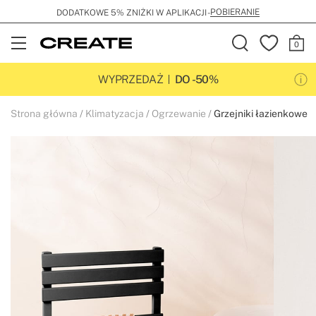
POBIERANIE
DODATKOWE 5% ZNIŻKI W APLIKACJI -
Open
Menu
WYPRZEDAŻ
DO -50%
Strona główna
Klimatyzacja
Ogrzewanie
Grzejniki łazienkowe