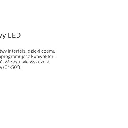
wy LED
wy interfejs, dzięki czemu
zaprogramujesz konwektor i
ć. W zestawie wskaźnik
 (5°-50°).