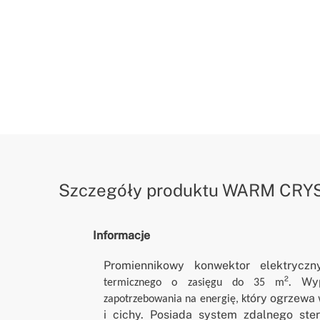
Szczegóły produktu
WARM CRY
Informacje
Promiennikowy konwektor elektry
². Wy
termicznego o zasięgu do 35 m
óry ogrzewa 
zapotrzebowania na energię, kt
i cichy. Posiada system zdalnego ster