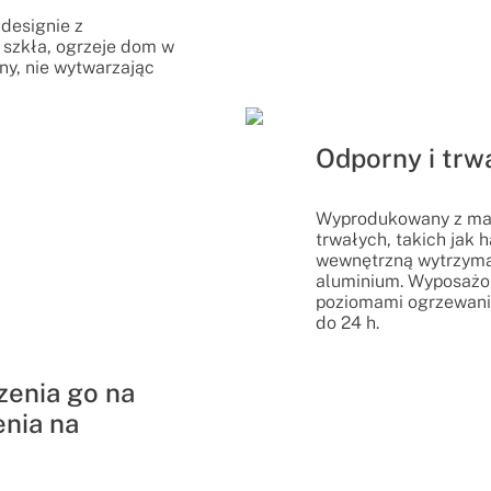
designie z
szkła, ogrzeje dom w
jny, nie wytwarzając
Odporny i trw
Wyprodukowany z mat
trwałych, takich jak 
wewnętrzną wytrzyma
aluminium. Wyposażon
poziomami ogrzewani
do 24 h.
zenia go na
enia na