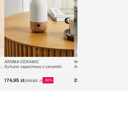
AROMA CERAMIC
WIPEBOT PRO
y
Dyfuzor zapachowy z ceramiki
Automatyczny robot do myci
174,95
299,95
30
70
249,95
999,95