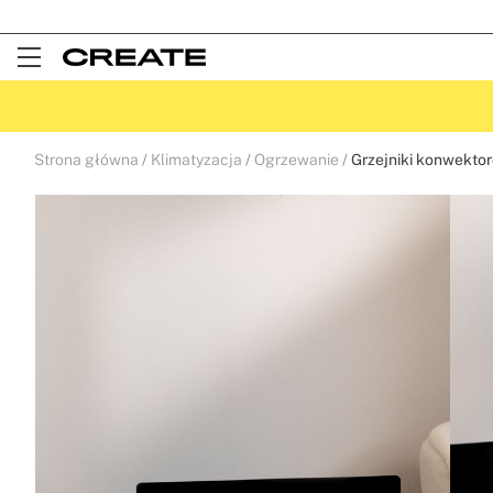
Open
Menu
Strona główna
Klimatyzacja
Ogrzewanie
Grzejniki konwekto