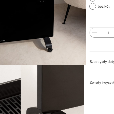
bez kół
Szczegóły dot
Zwroty i wysył