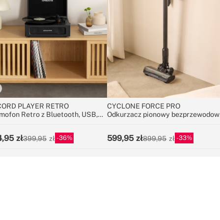
ORD PLAYER RETRO
CYCLONE FORCE PRO
mofon Retro z Bluetooth, USB,
Odkurzacz pionowy bezprzewodow
roSD y MP3 record/player
25,9V z długowieczną baterią
4,95
599,95
36
33
399,95
899,95