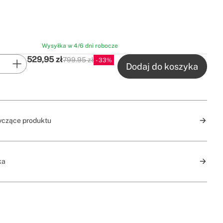
Wysyłka w 4/6 dni robocze
529,95
zł
799.95 zł
33
P.V.P
Dodaj do koszyka
yczące produktu
ka