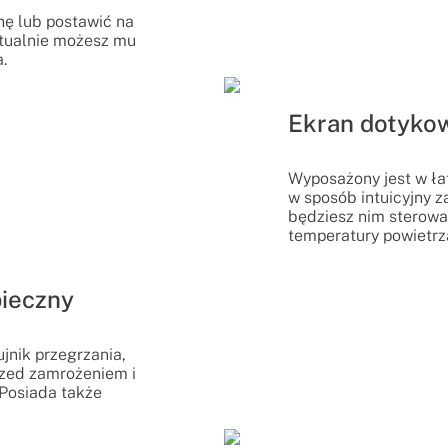
nę lub postawić na
tualnie możesz mu
.
Ekran dotyko
Wyposażony jest w łat
w sposób intuicyjny 
będziesz nim sterowa
temperatury powietrza
pieczny
nik przegrzania,
rzed zamrożeniem i
Posiada także