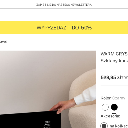
ZAPISZ SIĘ DO NASZEGO NEWSLETTERA
WYPRZEDAŻ
DO -50%
rowe
WARM CRYS
Szklany konw
-
-
Create
529,95
zł
799
P.V.
Kolor:
Czarny
Akcesoria:
na kółka