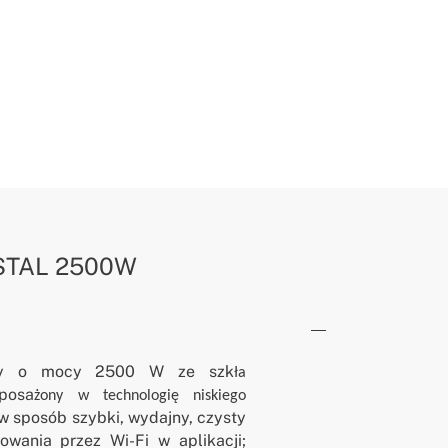
STAL 2500W
czny o mocy 2500 W ze szk
ła
posa
żony w technologię niskiego
w sposób szybki, wydajny, czysty
owania przez Wi-Fi w aplikacji;