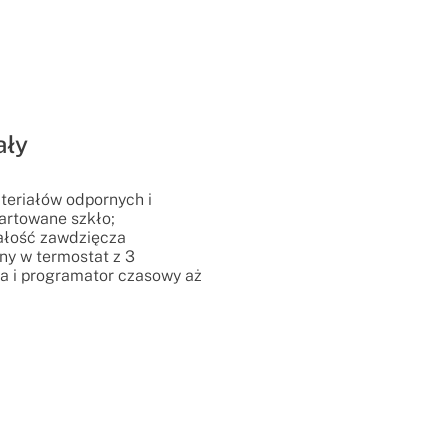
ały
eriałów odpornych i
hartowane szkło;
łość zawdzięcza
y w termostat z 3
a i programator czasowy aż