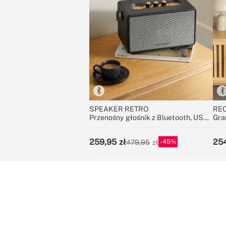
SPEAKER RETRO
REC
Przenośny głośnik z Bluetooth, USB i
Gra
AUX
Mic
259,95
25
45
479,95