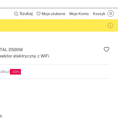
Szukaj
Moje ulubione
Moje Konto
Koszyk
TAL 2500W
ektor elektryczny z WiFi
.95 zł
33
P
ch