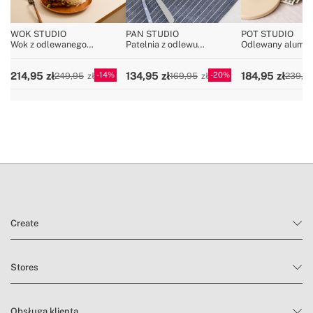
WOK STUDIO
PAN STUDIO
POT STUDIO
Wok z odlewanego
Patelnia z odlewu
Odlewany alumin
aluminium z powłoką
aluminiowego z powłoką
garnek z ceramic
ceramiczną
ceramiczną
wkładką
14
20
214,95
134,95
184,95
249,95
169,95
239,9
Create
Stores
Obsługa klienta