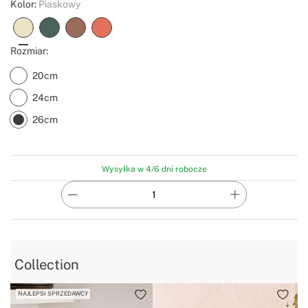
Kolor:
Piaskowy
Rozmiar:
20cm
24cm
26cm
Wysyłka w 4/6 dni robocze
Collection
NAJLEPSI SPRZEDAWCY
N