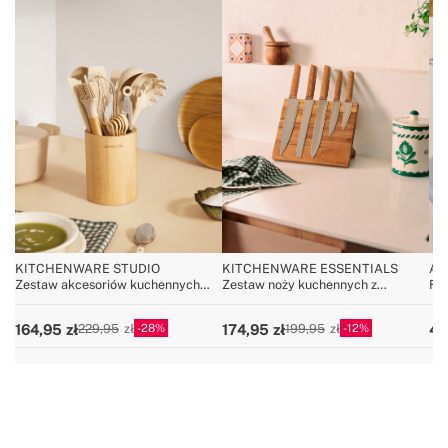
KITCHENWARE STUDIO
KITCHENWARE ESSENTIALS
AI
Zestaw akcesoriów kuchennych
Zestaw noży kuchennych z
Fr
wykonanych z silikonu e drewna
magnesem
szk
pa
28
12
164,95
174,95
40
229,95
199,95