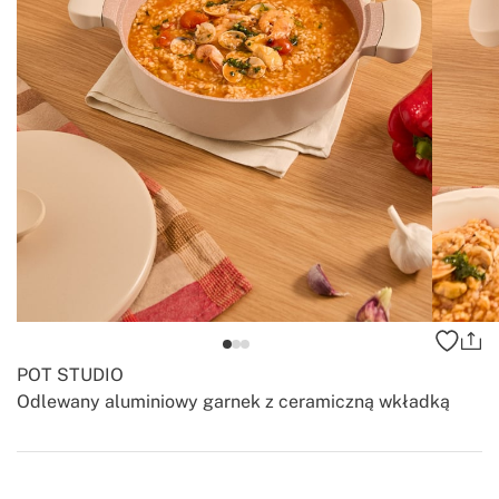
POT STUDIO
Odlewany aluminiowy garnek z ceramiczną wkładką
-
-
Create