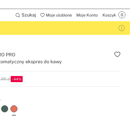
Szukaj
Moje ulubione
Moje Konto
Koszyk
RO PRO
tomatyczny ekspres do kawy
.95 zł
44
P
a