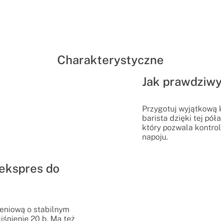
Charakterystyczne
Jak prawdziwy
Przygotuj wyjątkową
barista dzięki tej pó
który pozwala kontro
napoju.
ekspres do
eniową o stabilnym
iśnienie 20 b. Ma też