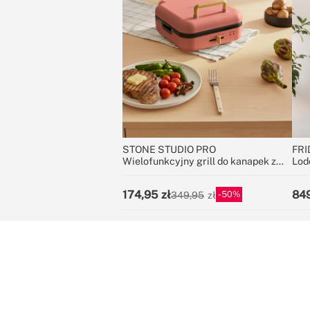
STONE STUDIO PRO
FRI
Wielofunkcyjny grill do kanapek z
Lod
otwieraniem na 180º
174,95
84
50
349,95