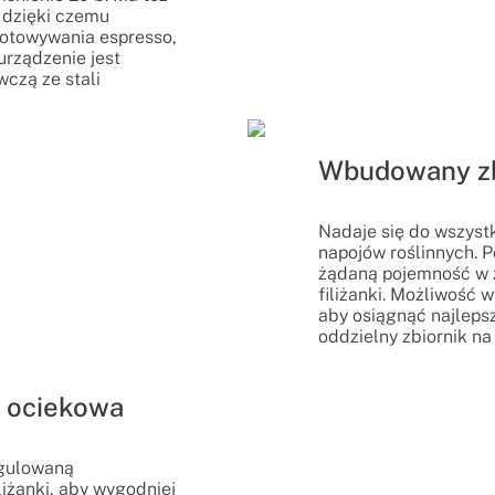
 dzięki czemu
gotowywania espresso,
urządzenie jest
czą ze stali
Wbudowany zb
Nadaje się do wszyst
napojów roślinnych. 
żądaną pojemność w z
filiżanki. Możliwość 
aby osiągnąć najlepsz
oddzielny zbiornik na
 ociekowa
egulowaną
liżanki, aby wygodniej