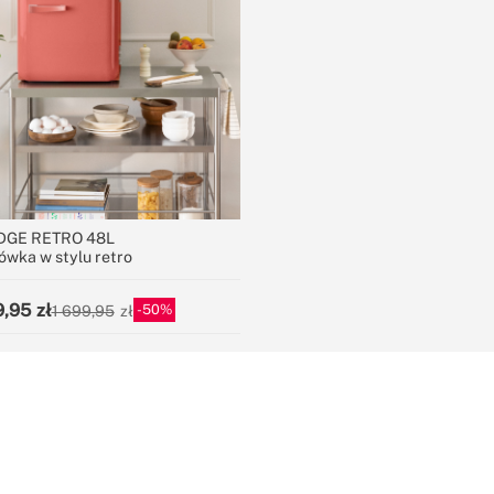
DGE RETRO 48L
ówka w stylu retro
9,95
50
1 699,95