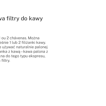
a filtry do kawy
 1 ou 2 chávenas. Można
nie 1 lub 2 filiżanki kawy.
 używać naturalnie palonej
anka z kawą – kawa palona z
alna do tego typu ekspresu,
iltry.