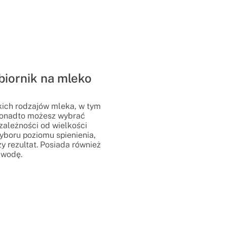
iornik na mleko
kich rodzajów mleka, w tym
Ponadto możesz wybrać
ależności od wielkości
wyboru poziomu spienienia,
y rezultat. Posiada również
 wodę.