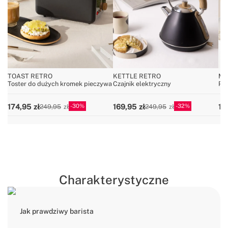
TOAST RETRO
KETTLE RETRO
MI
Toster do dużych kromek pieczywa
Czajnik elektryczny
Po
30
32
174,95
169,95
18
249,95
249,95
Charakterystyczne
Jak prawdziwy barista