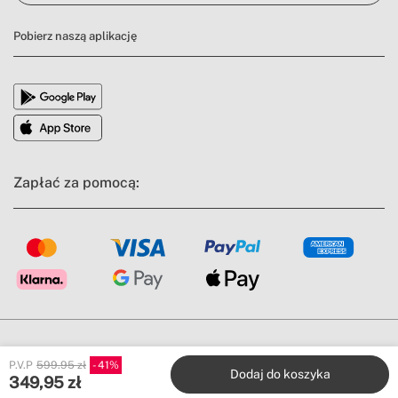
Pobierz naszą aplikację
Zapłać za pomocą:
Warunki ogólne
Informacja prawna
Polityka prywatności
P.V.P
599.95 zł
41
Polityka zgodnosci
Polityka Cookie
Dodaj do koszyka
349,95
zł
All rights reserved © 2026 | CREATE. Wszystkie ceny zawierają podatek VAT.