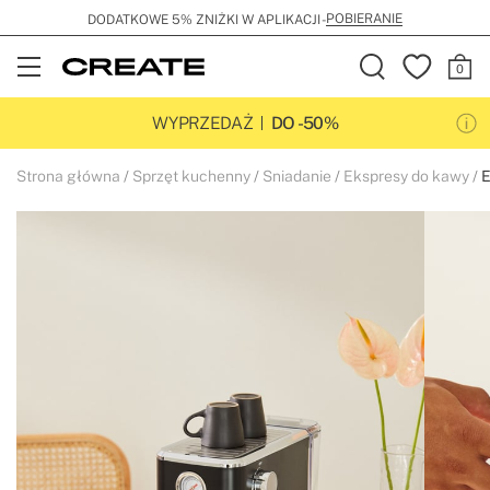
POBIERANIE
DODATKOWE 5% ZNIŻKI W APLIKACJI -
Open
Menu
WYPRZEDAŻ
DO -50%
Strona główna
Sprzęt kuchenny
Sniadanie
Ekspresy do kawy
E