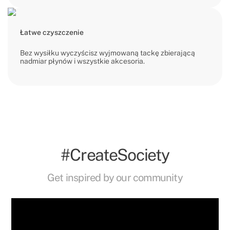
Łatwe czyszczenie
Bez wysiłku wyczyścisz wyjmowaną tackę zbierającą
nadmiar płynów i wszystkie akcesoria.
#CreateSociety
Get inspired by our community