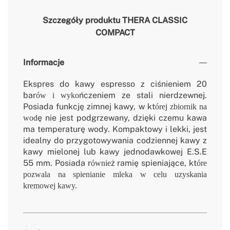
Szczegóły produktu
THERA CLASSIC
COMPACT
Informacje
Ekspres do kawy espresso z ciśnieniem 20
bar
ńczeniem ze stali nierdzewnej.
ów i wyko
Posiada funkcję zimnej kawy, w kt
órej zbiornik na
ę nie jest podgrzewany, dzięki czemu kawa
wod
ma temperaturę wody. Kompaktowy i lekki, jest
idealny do przygotowywania codziennej kawy z
kawy mielonej lub kawy jednodawkowej E.S.E
55 mm. Posiada r
ż ramię spieniające, kt
ównie
óre
pozwala na spienianie mleka w celu uzyskania
kremowej kawy.