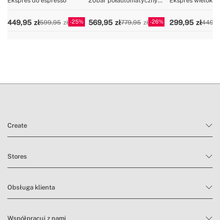
Ekspres do espresso
20bar półautomatyczny
Ekspres wielokap
ekspres do kawy
ekspres do kawy 
25
26
449,95
569,95
299,95
599,95
779,95
449,9
Create
Stores
Obsługa klienta
Współpracuj z nami