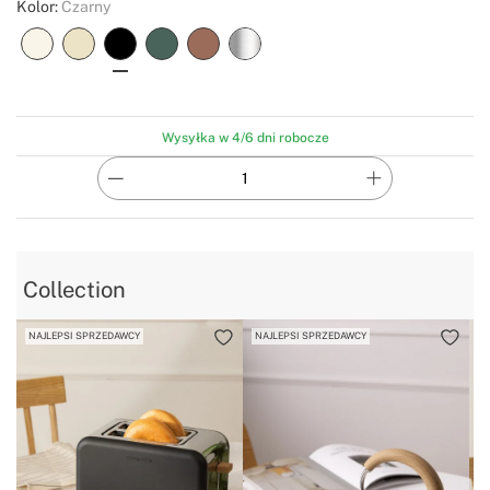
Kolor:
Czarny
Wysyłka w 4/6 dni robocze
Collection
NAJLEPSI SPRZEDAWCY
NAJLEPSI SPRZEDAWCY
N