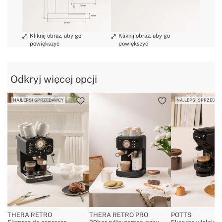
» Certyfikaty
CE & RoHS
» Podstawa antypoślizgowa
Tak
» Wskaźnik ciśnienia /
Tak
temperatury
» Długość kabla
75 cm
» Waga
3.6 Kg
Odkryj więcej opcji
» Napięcie
220~240V AC
NAJLEPSI SPRZEDAWCY
NAJLEPSI SPRZEDAW
» Waporyzator
Regulowana
» Regulator ciśnienia /
Tak
temperatury
» Można myć w zmywarce
Nie
» Przeznaczenie
Wszystkie rodzaje żywności
THERA RETRO
THERA RETRO PRO
POTTS