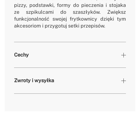
pizzy, podstawki, formy do pieczenia i stojaka
ze szpikulcami do szaszłyków. Zwiększ
funkcjonalność swojej frytkownicy dzięki tym
akcesoriom i przygotuj setki przepisów.
Cechy
Kolory
Czarny
Zwroty i wysyłka
» Gwarancja
2 Lat
» Certyfikaty
CE & RoHS
» Przeznaczenie
Wszystkie rodzaje żywności
tutaj
czas dostawy.