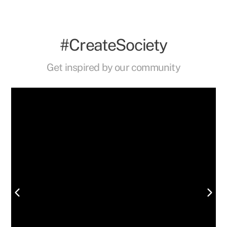
#CreateSociety
Get inspired by our community