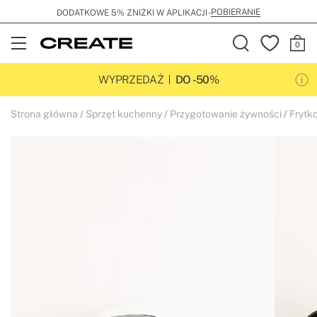
POBIERANIE
DODATKOWE 5% ZNIŻKI W APLIKACJI -
Open
Menu
WYPRZEDAŻ
DO -50%
Strona główna
Sprzęt kuchenny
Przygotowanie żywności
Frytk