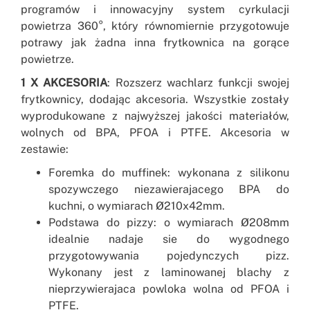
programów i innowacyjny system cyrkulacji
powietrza 360°, który równomiernie przygotowuje
potrawy jak żadna inna frytkownica na gorące
powietrze.
1 X AKCESORIA
: Rozszerz wachlarz funkcji swojej
frytkownicy, dodając akcesoria. Wszystkie zostały
wyprodukowane z najwyższej jakości materiałów,
wolnych od BPA, PFOA i PTFE. Akcesoria w
zestawie:
Foremka do muffinek: wykonana z silikonu
spozywczego niezawierajacego BPA do
kuchni, o wymiarach Ø210x42mm.
Podstawa do pizzy: o wymiarach Ø208mm
idealnie nadaje sie do wygodnego
przygotowywania pojedynczych pizz.
Wykonany jest z laminowanej blachy z
nieprzywierajaca powloka wolna od PFOA i
PTFE.