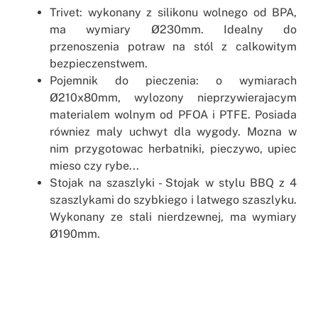
Trivet: wykonany z silikonu wolnego od BPA,
ma wymiary Ø230mm. Idealny do
przenoszenia potraw na stól z calkowitym
bezpieczenstwem.
Pojemnik do pieczenia: o wymiarach
Ø210x80mm, wylozony nieprzywierajacym
materialem wolnym od PFOA i PTFE. Posiada
równiez maly uchwyt dla wygody. Mozna w
nim przygotowac herbatniki, pieczywo, upiec
mieso czy rybe...
Stojak na szaszlyki - Stojak w stylu BBQ z 4
szaszlykami do szybkiego i latwego szaszlyku.
Wykonany ze stali nierdzewnej, ma wymiary
Ø190mm.