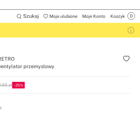
Szukaj
Moje ulubione
Moje Konto
Koszyk
RETRO
entylator przemyslowy
.95 zł
25
P
y