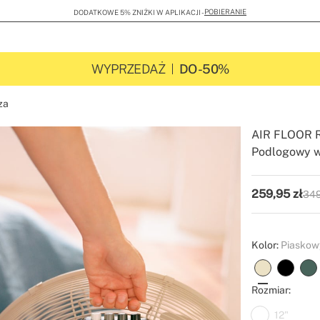
POBIERANIE
DODATKOWE 5% ZNIŻKI W APLIKACJI -
WYPRZEDAŻ
DO -50%
za
AIR FLOOR 
Podlogowy w
-
-
Create
259,95
zł
349
P.V.
Kolor:
Piaskow
Rozmiar:
12"