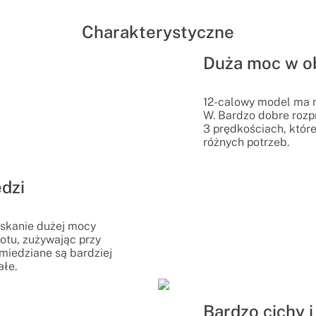
Charakterystyczne
Duża moc w o
12-calowy model ma 
W. Bardzo dobre rozp
3 prędkościach, któr
różnych potrzeb.
edzi
yskanie dużej mocy
otu, zużywając przy
i miedziane są bardziej
ałe.
Bardzo cichy i