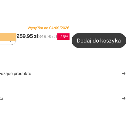
Wysy?ka od 04/09/2026
259,95
zł
349.95 zł
25
Zakup z wyprzedzeniem ze zniżką
P.V.P
Dodaj do koszyka
yczące produktu
ka