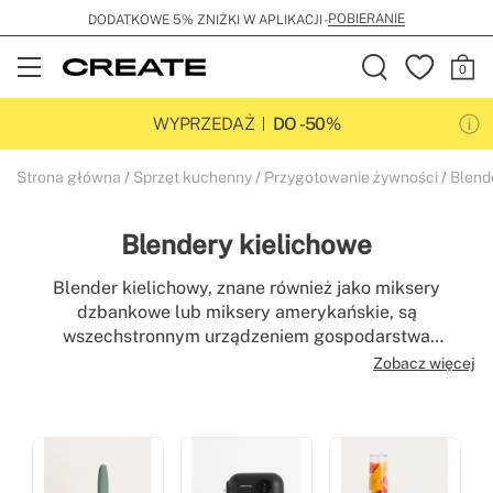
POBIERANIE
DODATKOWE 5% ZNIŻKI W APLIKACJI -
Open
Menu
WYPRZEDAŻ
DO -50%
Strona główna
Sprzęt kuchenny
Przygotowanie żywności
Blend
Blendery kielichowe
Blender kielichowy, znane również jako miksery
dzbankowe lub miksery amerykańskie, są
wszechstronnym urządzeniem gospodarstwa
domowego, bardzo często wykorzystywanym w
Zobacz więcej
codziennej kuchni. Szklane ubijaczki są funkcjonalne,
praktyczne i łatwe do czyszczenia. Zanim kupisz
armaturę szklaną, zapoznaj się z naszym katalogiem i
odkryj wszystkie jej możliwości.