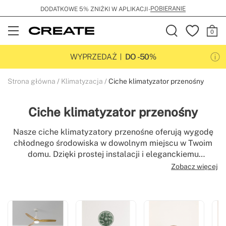
POBIERANIE
DODATKOWE 5% ZNIŻKI W APLIKACJI -
Open
Menu
WYPRZEDAŻ
DO -50%
Strona główna
Klimatyzacja
Ciche klimatyzator przenośny
Ciche klimatyzator przenośny
Nasze ciche klimatyzatory przenośne oferują wygodę
chłodnego środowiska w dowolnym miejscu w Twoim
domu. Dzięki prostej instalacji i eleganckiemu
designowi, te urządzenia doskonale integrują się z
Zobacz więcej
każdą przestrzenią, oferując wydajne i elastyczne
rozwiązanie na najgorętsze dni. Odkryj naszą szeroką
gamę klimatyzatorów przenośnych o różnych
pojemnościach i wybierz ten, który najlepiej odpowiada
Twoim potrzebom, zapewniając optymalny komfort i