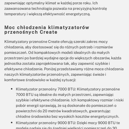
zapewniając optymalny klimat w każdej porze roku. Ich
zaawansowana technologia pozwala na precyzyjną kontrolę
temperatury i większą efektywność energetyczną.
Moc chłodzenia klimatyzatorów
przenośnych Create
Klimatyzatory przenośne Create oferują szeroki zakres mocy
chłodzenia, aby dostosować się do różnych potrzeb i rozmiarów
pomieszczeń. Od kompaktowych modeli idealnych do małych
przestrzeni po bardziej wydajne opcje do większych obszarów, każda
jednostka została zaprojektowana tak, aby zapewnić szybkie i
efektywne chłodzenie. Poniżej przedstawiamy różne moce chłodzenia
naszych klimatyzatorów przenośnych, zapewniając świeże i
komfortowe środowisko w każdej sytuacji:
Klimatyzator przenośny 7000 BTU: Klimatyzatory przenośne
7000 BTU są idealne do małych przestrzeni, zapewniając
szybkie i efektywne chłodzenie. Ich kompaktowy rozmiar i niski
pobór energii sprawiają, że są doskonałe do pomieszczeń o
powierzchni do 20 metrów kwadratowych, gwarantując
chłodne środowisko bez wysokich kosztów energetycznych.
Klimatyzator przenośny 9000 BTU: Dzięki mocy 9000 BTU te
modele nadają się do średniej wielkości pomieszczeń do 30