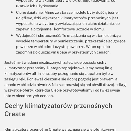
wyposażone w akumulatory wielokrotnego ładowania, co
ułatwia ich użytkowanie.
Ciche działanie: Mimo że starsze modele były dość głośne i
uciążliwe, dziś większość klimatyzatorów przenośnych jest
wyposażona w systemy zwiększające ich ciche działanie, co
zapewnia przyjemne i komfortowe uczucie w domu.
Wydajność i skuteczność: Te urządzenia są w stanie obniżyć
wysokie temperatury w pomieszczeniu, przekształcając gorące
powietrze w chłodne i czyste powietrze. W ten sposób
zapomnisz o duszącym upale w przystępnych cenach.
Jesteśmy świadomi niezliczonych zalet, jakie posiada cichy
klimatyzator przenośny. Dlatego zaprojektowaliśmy nową linię
klimatyzatorów all-in-one, aby pożegnanie się z upałem było w
zasięgu ręki. Ponieważ cieszenie się dobrą pogodą jest prawem, a
spanie w chłodzie również. Nie zastanawiaj się ani chwili dłużej, odkryj
wszystkie oferty, które dla Ciebie przygotowaliśmy i odśwież swoje
lato w nieodpartych cenach.
Cechy klimatyzatorów przenośnych
Create
Klimatyzatory przenośne Create wyróżniają się wielofunkcyjnym