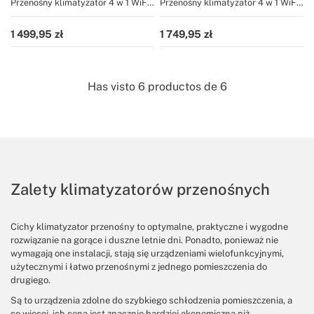
Przenośny klimatyzator 4 w 1 WiFi
Przenośny klimatyzator 4 w 1 WiFi
9000 BTU z pompą ciepła
12000 BTU z pompą ciepła
1 499,95
1 749,95
Has visto
6
productos de
6
Zalety klimatyzatorów przenośnych
Cichy klimatyzator przenośny to optymalne, praktyczne i wygodne
rozwiązanie na gorące i duszne letnie dni. Ponadto, ponieważ nie
wymagają one instalacji, stają się urządzeniami wielofunkcyjnymi,
użytecznymi i łatwo przenośnymi z jednego pomieszczenia do
drugiego.
Są to urządzenia zdolne do szybkiego schłodzenia pomieszczenia, a
co więcej, ich cena jest znacznie bardziej ekonomiczna niż