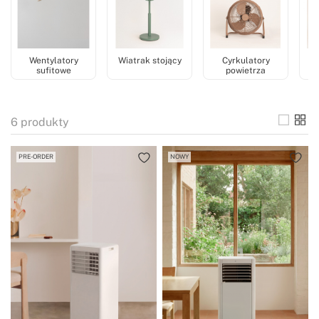
doskonałą wydajność energetyczną.
Wentylatory
Wiatrak stojący
Cyrkulatory
sufitowe
powietrza
6
produkty
PRE-ORDER
NOWY