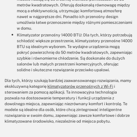
metrów kwadratowych. Oferują doskonałą równowagę między
mocą a efektywnością, utrzymując komfortową atmosferę
nawet w najgorętsze dni. Ponadto ich przenośny design
umożliwia łatwe przenoszenie między różnymi pomieszczeniami
w domu.
Klimatyzator przenośny 14000 BTU: Dla tych, którzy potrzebują
schłodzić większe przestrzenie, klimatyzatory przenośne 14000
BTU są idealnym wyborem. Te wydajne urządzenia mogą
pokryć powierzchnię do 50 metrów kwadratowych, zapewniając
szybkie i równomierne chłodzenie. Są doskonałe do dużych
salonów lub małych przestrzeni komercyjnych, oferując
solidne i skuteczne rozwiązanie przeciwko upałowi.
Dla tych, którzy szukają bardziej zaawansowanego rozwiązania, mamy
ekskluzywną kategorię
klimatyzatorów przenośnych z Wi-Fi
i
sterowaniem za pomocą aplikacji. Ta innowacyjna technologia
pozwala na dostosowanie temperatury i funkcji urządzenia z
dowolnego miejsca, zapewniając niezrównany komfort i kontrolę. Te
modele są idealne dla osób, które chcą zintegrować inteligentne
rozwiązania w swoim domu, zapewniając zawsze komfortowe i dobrze
klimatyzowane środowisko, niezależnie od miejsca pobytu.