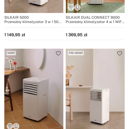
SILKAIR 5000
SILKAIR DUAL CONNECT 9000
Przenośny klimatyzator 3 w 1 5000
Przenośny klimatyzator 4 w 1 WiFi
BTU z osuszaczem 27 L/dzień
9000 BTU z pompą ciepła
1 149,95
1 369,95
NOWY
PRE-ORDER