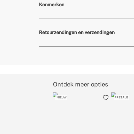
Kenmerken
» Discografie
Rhino / War
Retourzendingen en verzendingen
» Releasedatum
2023
» Muziekgenre
Hits
» Soort vinyl
LP
Ontdek meer opties
NIEUW
speciale retourvoorw
PRESALE