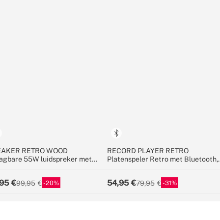
EAKER RETRO WOOD
RECORD PLAYER RETRO
agbare 55W luidspreker met
Platenspeler Retro met Bluetooth,
etooth, USB en AUX
USB, SD, MicroSD en MP3-
recorder/speler
95
54,95
20
31
99,95
79,95