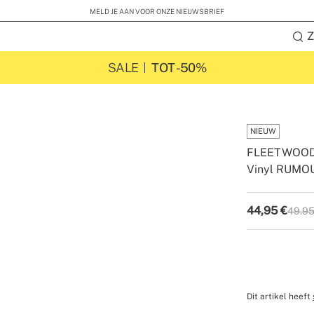
MELD JE AAN VOOR ONZE NIEUWSBRIEF
Z
SALE
TOT -50%
NIEUW
FLEETWOO
Vinyl RUMO
-
-
Create
44,95
€
49.95
P.V.P
Dit artikel heeft