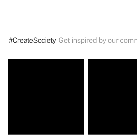
#CreateSociety
Get inspired by our com