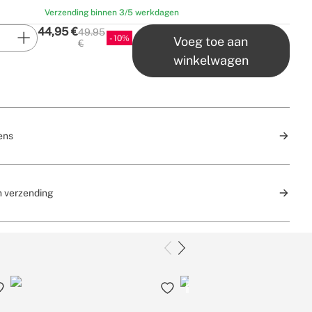
Verzending binnen 3/5 werkdagen
44,95
€
49.95
10
Voeg toe aan
P.V.P
€
winkelwagen
ens
n verzending
AANBIEDINGEN