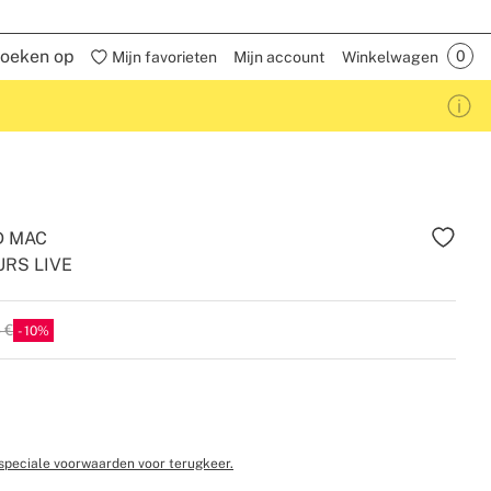
oeken op
Mijn favorieten
Mijn account
Winkelwagen
D MAC
URS LIVE
 €
10
speciale voorwaarden voor terugkeer.