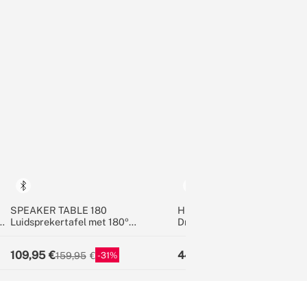
SPEAKER TABLE 180
HEADPHONES ANC STUDIO
Luidsprekertafel met 180º
Draadloze over-ear koptelef
unidirectioneel geluid, bluetooth en
ruisonderdrukking
draadloos opladen
109,95
44,95
31
55
159,95
99,95