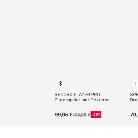
RECORD PLAYER PRO
SP
Platenspeler met 2 externe
Dra
luidsprekers, Bluetooth en RCA-
Blu
uitgang
99,95
79,
41
169,95