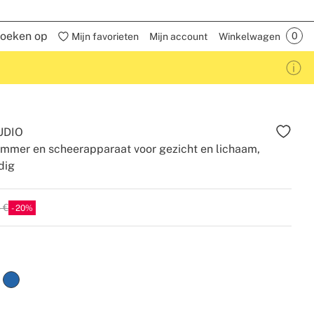
oeken op
Mijn favorieten
Mijn account
Winkelwagen
UDIO
immer en scheerapparaat voor gezicht en lichaam,
dig
 €
20