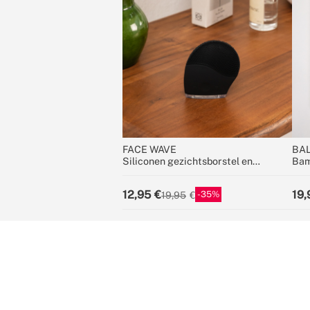
FACE WAVE
BA
Siliconen gezichtsborstel en
Bam
sonische massager
12,95
19,
35
19,95