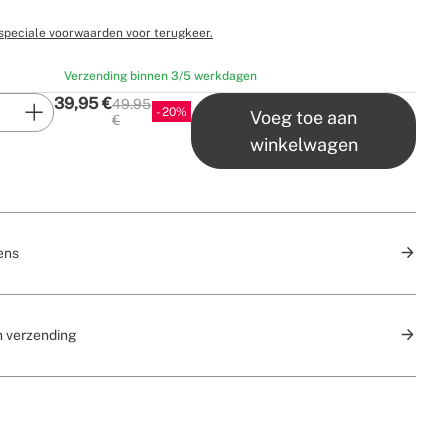
speciale voorwaarden voor terugkeer.
Verzending binnen 3/5 werkdagen
39,95
€
49.95
20
Voeg toe aan
P.V.P
€
winkelwagen
ens
n verzending