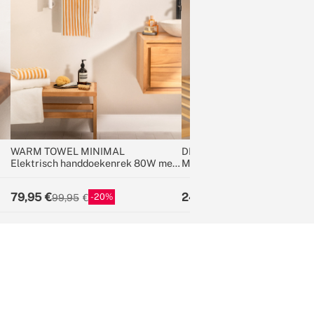
WARM TOWEL MINIMAL
DRYPLUS 500
Elektrisch handdoekenrek 80W met
Mini-ontvochtiger van 500 m
180º draaibare stan
79,95
24,95
20
44
99,95
44,95