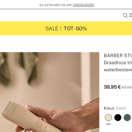
DOWNLOADEN
-5% EXTRA MET DE APP -
Z
SALE
TOT -50%
BARBER ST
Draadloze tr
waterbesten
-
-
Create
39,95
€
49.95
P.V.P
Kleur:
Zand