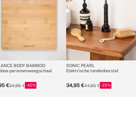
LANCE BODY BAMBOO
SONIC PEARL
boe personenweegschaal
Elektrische tandenborstel
95
34,95
42
22
34,95
44,95