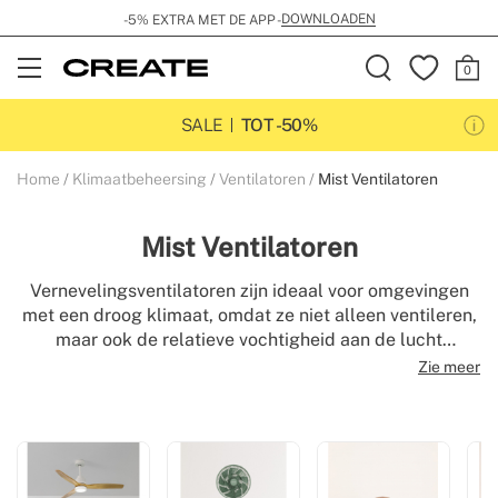
DOWNLOADEN
-5% EXTRA MET DE APP -
Open
Menu
SALE
TOT -50%
Home
Klimaatbeheersing
Ventilatoren
Mist Ventilatoren
Mist Ventilatoren
Vernevelingsventilatoren zijn ideaal voor omgevingen
met een droog klimaat, omdat ze niet alleen ventileren,
maar ook de relatieve vochtigheid aan de lucht
toevoegen, waardoor het gevoel van frisheid snel
Zie meer
toeneemt. Onze watermistventilatoren maken de
omringende voorwerpen niet nat, ze zijn
programmeerbaar, oscillerend en op afstand bediend
voor een groter gebruiksgemak.