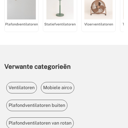
Plafondventilatoren
Statiefventilatoren
Vloerventilatoren
Tor
Verwante categorieën
Ventilatoren
Mobiele airco
Plafondventilatoren buiten
Plafondventilatoren van rotan