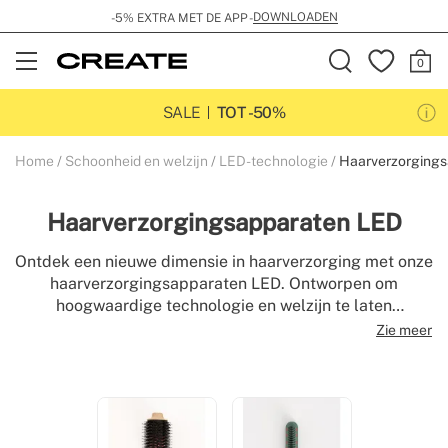
DOWNLOADEN
-5% EXTRA MET DE APP -
Open
Menu
SALE
TOT -50%
Home
Schoonheid en welzijn
LED-technologie
Haarverzorging
Haarverzorgingsapparaten LED
Ontdek een nieuwe dimensie in haarverzorging met onze
haarverzorgingsapparaten LED. Ontworpen om
hoogwaardige technologie en welzijn te laten
samensmelten, maken deze geavanceerde tools gebruik
Zie meer
van de voordelen van lichttherapie om je lokken vanaf
de wortel te revitaliseren. Geniet van sterker,
glanzender en gezonder haar zonder je huis te verlaten,
en integreer wetenschappelijke innovatie in je
dagelijkse schoonheidsritueel met de kenmerkende