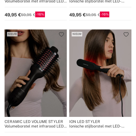
Volumeborstel met infrarood LED-
Ionische stijlborstel met LED-
behandeling
behandeling
16
16
49,95
49,95
59,95
59,95
NIEUW
NIEUW
CERAMIC LED VOLUME STYLER
ION LED STYLER
Volumeborstel met infrarood LED-
Ionische stijlborstel met LED-
behandeling
behandeling