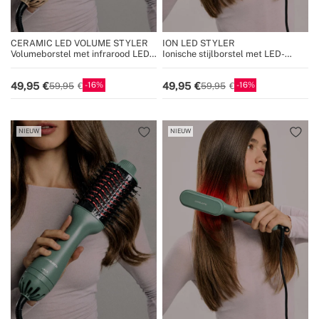
CERAMIC LED VOLUME STYLER
ION LED STYLER
Volumeborstel met infrarood LED-
Ionische stijlborstel met LED-
behandeling
behandeling
16
16
49,95
49,95
59,95
59,95
NIEUW
NIEUW