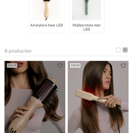
visuele stijl van Create.
Airstylers haar LED
Stijlborstels met
LED
8
producten
NIEUW
NIEUW