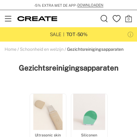
DOWNLOADEN
-5% EXTRA MET DE APP -
Open
Menu
SALE
TOT -50%
Home
Schoonheid en welzijn
Gezichtsreinigingsapparaten
Gezichtsreinigingsapparaten
Ultrasonic skin
Siliconen