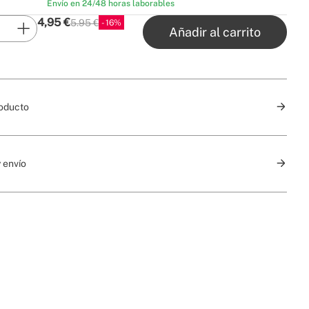
Envío en 24/48 horas laborables
4,95
€
5.95 €
16
P.V.P
Añadir al carrito
roducto
 envío