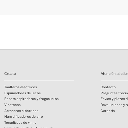
» Material del asa
PP
» Peso
70 
» Apta para lavavajillas
Sí
» Apta para microondas
No
» Material principal
Ace
devolución
» Temperatura máx.
40º
» Uso previsto
Tod
Create
Atención al clie
Toalleros eléctricos
Contacto
Espumadores de leche
Preguntas frecu
Robots aspiradores y fregasuelos
Envíos y plazos 
Vinotecas
Devoluciones y 
Arroceras eléctricas
Garantía
Humidificadores de aire
Tocadiscos de vinilo