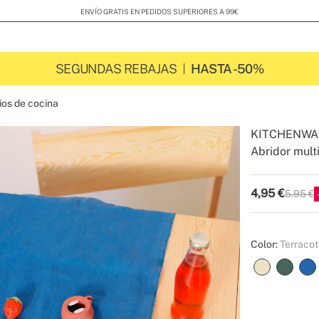
ENVÍO GRATIS EN PEDIDOS SUPERIORES A 99€
SEGUNDAS REBAJAS
HASTA -50%
ios de cocina
KITCHENWA
Abridor mult
-
-
Create
4,95
€
5.95 €
P.V.P
Color:
Terraco