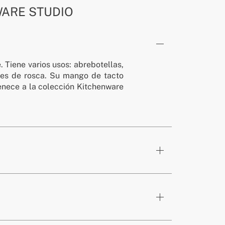
ARE STUDIO
. Tiene varios usos: abrebotellas,
nes de rosca. Su mango de tacto
rtenece a la colección Kitchenware
racota
x60 mm
ños