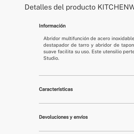
Detalles del producto
KITCHENW
Información
Abridor multifunción de acero inoxidable
destapador de tarro y abridor de tapo
suave facilita su uso. Este utensilio pe
Studio.
Características
» Colores
Ter
Devoluciones y envíos
» Dimensiones
144
» Garantía
3 A