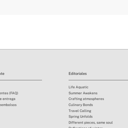
aquí
plazos de entrega.
g
condiciones de
ro inoxidable
C
o tipo de alimentos
nte
Editoriales
Life Aquatic
entes (FAQ)
Summer Awakens
de entrega
Crafting atmospheres
reembolsos
Culinary Bonds
Travel Calling
Spring Unfolds
Different pieces, same soul