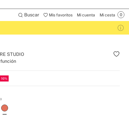
Buscar
Mis favoritos
Mi cuenta
Mi cesta
RE STUDIO
ifunción
16
ta