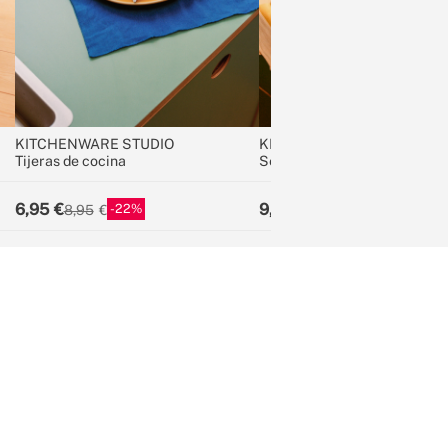
KITCHENWARE STUDIO
KITCHENWARE STUDIO
Tijeras de cocina
Set de 3 tablas para picar
6,95
9,95
22
16
8,95
11,95