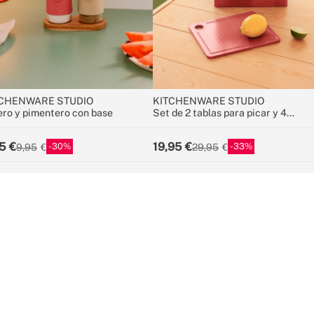
CHENWARE STUDIO
KITCHENWARE STUDIO
ero y pimentero con base
Set de 2 tablas para picar y 4
cuchillos de cocina
5
19,95
30
33
9,95
29,95