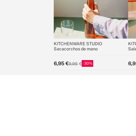
KITCHENWARE STUDIO
KIT
Sacacorchos de mano
Sal
6,95
6,9
30
9,95