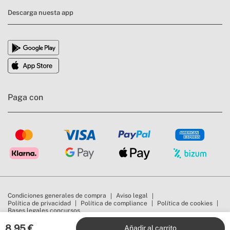
Descarga nuesta app
Paga con
Condiciones generales de compra
Aviso legal
Política de privacidad
Política de compliance
Política de cookies
Bases legales concursos
Todos los derechos reservados © 2026 | CREATE | WOODS & GO DESIGN, S.L.
CIF: B98944986. Poligono 4. 46722. Beniarjó (Valencia). RII-PYA: 1956. RII-AEE:
8,95
€
Añadir al carrito