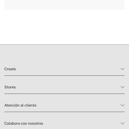
aquí
plazos de entrega.
condiciones
de devolución
Create
Stores
Atención al cliente
Colabora con nosotros