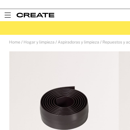
Open
Menu
Home
Hogar y limpieza
Aspiradoras y limpieza
Repuestos y ac