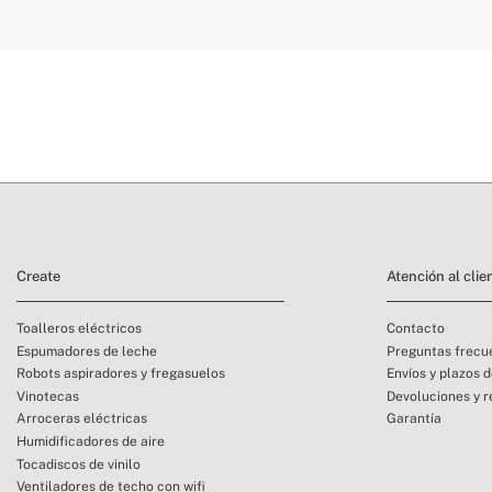
» Certificados
CE & RoHS
devolución
Create
Atención al clie
Toalleros eléctricos
Contacto
Espumadores de leche
Preguntas frecu
Robots aspiradores y fregasuelos
Envíos y plazos 
Vinotecas
Devoluciones y 
Arroceras eléctricas
Garantía
Humidificadores de aire
Tocadiscos de vinilo
Ventiladores de techo con wifi