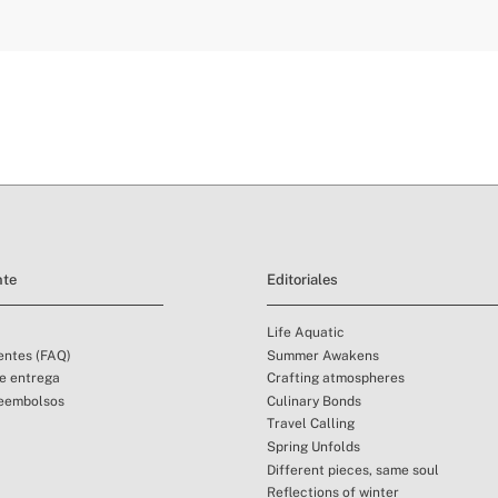
aquí
plazos de entrega.
condiciones de
nte
Editoriales
Life Aquatic
entes (FAQ)
Summer Awakens
de entrega
Crafting atmospheres
reembolsos
Culinary Bonds
Travel Calling
Spring Unfolds
Different pieces, same soul
Reflections of winter