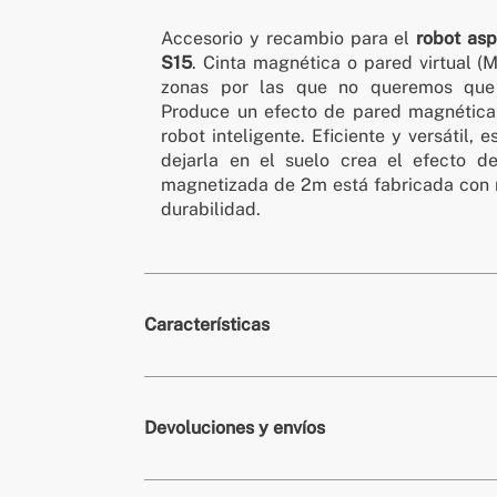
Accesorio y recambio para el
robot asp
S15
. Cinta magnética o pared virtual (M
zonas por las que no queremos que 
Produce un efecto de pared magnética 
robot inteligente. Eficiente y versátil, 
dejarla en el suelo crea el efecto d
magnetizada de 2m está fabricada con m
durabilidad.
Características
» Dimensiones
2 m
Devoluciones y envíos
» Garantía
3 Años
» Compatible con
NETBOT S14 / S15 - 