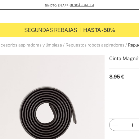
DESCÁRGATELA
5% DTO. EN APP -
SEGUNDAS REBAJAS
HASTA -50%
cesorios aspiradoras y limpieza
Repuestos robots aspiradores
Repue
Cinta Magné
-
Create
8,95
€