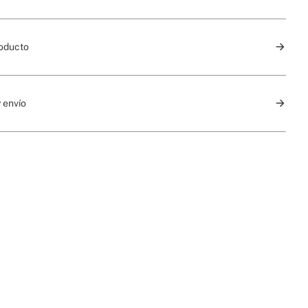
roducto
 envío