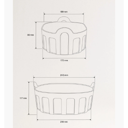
aquí
» Apta para microondas
No
» Material funda
Algodón
plazos de entrega.
» Material principal
PP
» Temperatura máx.
40ºC
» Uso previsto
Todo tipo de alimentos
condiciones
de devolución