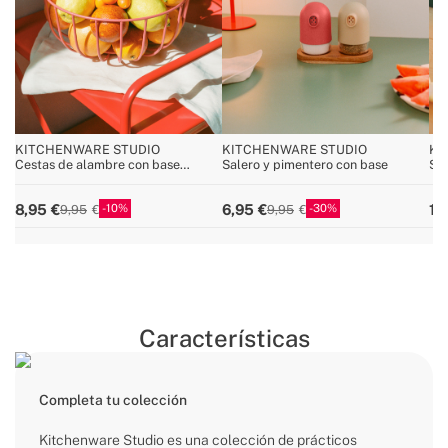
KITCHENWARE STUDIO
KITCHENWARE STUDIO
KI
Cestas de alambre con base
Salero y pimentero con base
Set
antideslizante
cuc
10
30
8,95
6,95
19
9,95
9,95
Características
Completa tu colección
Kitchenware Studio es una colección de prácticos