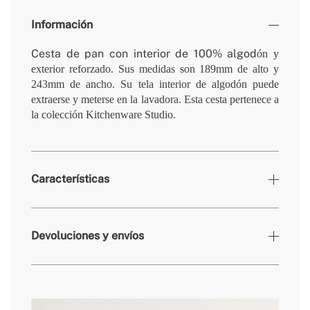
Información
Cesta de pan con interior de 100% algod
ón y
exterior reforzado. Sus medidas son 189mm de alto y
243mm de ancho. Su tela interior de algodón puede
extraerse y meterse en la lavadora. Esta cesta pertenece a
la colección Kitchenware Studio.
Características
» Colores
Azul cobalto
Devoluciones y envíos
» Dimensiones
189x243 mm
» Peso
281 g
» Apta para lavavajillas
No