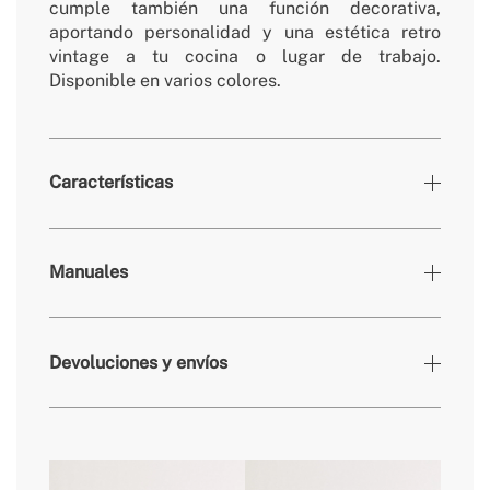
cumple también una función decorativa,
aportando personalidad y una estética retro
vintage a tu cocina o lugar de trabajo.
Disponible en varios colores.
Características
» Colores
Negro, Negro
Manuales
» Temperatura de trabajo nevera
0º - 10º
» Número de puertas
1
Devoluciones y envíos
» Potencia motor
85W
» Tamaño
Pequeño
» Nivel Sonoro
39 dB
» Frecuencia
50-60 Hz
aquí