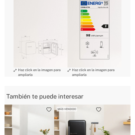
» Dimensiones
500x440x498 mm
» Clase Energética
F
plazos de entrega.
» Garantía
3 Años
» Certificados
CE & RoHS
» Capacidad
48 L
condiciones
» Capacidad Nevera
48L
de devolución
» Clase Aislamiento Eléctrico
I
» Consumo anual
98 kWh/annum
» Luz interna
No
» Longitud Cable
1 m
» Peso
18 Kg
También te puede interesar
» Refrigerante / Carga
R600a / 17g
MÁS VENDIDO
» No Frost
No
» Puerta apertura reversible
No
» Capacidad total
48L