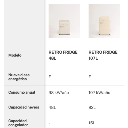
RETRO FRIDGE
RETRO FRIDGE
Modelo
48L
107L
Nueva clase
F
F
energética
98 kW/año
107 kW/año
Consumo anual
48L
92L
Capacidad nevera
Capacidad
-
15L
congelador