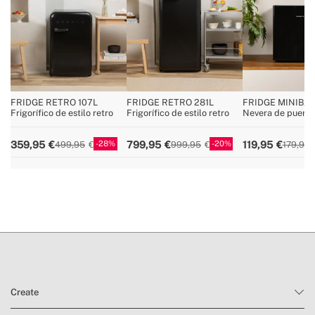
» Ancho de la nevera
44 cm
FRIDGE RETRO 107L
FRIDGE RETRO 281L
FRIDGE MINIBAR
Frigorífico de estilo retro
Frigorífico de estilo retro
Nevera de puerta 
28
20
359,95
799,95
119,95
499,95
999,95
179,95
Create