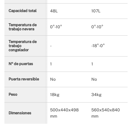
48L
107L
Capacidad total
Temperatura de
0°-10°
0°-10°
trabajo nevera
Temperatura de
-
-18°-0°
trabajo
congelador
1
1
Nº de puertas
No
No
Puerta reversible
18kg
34kg
Peso
500x440x498
560x540x840
Dimensiones
mm
mm