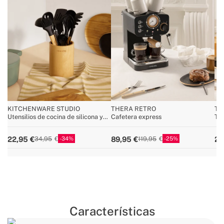
KITCHENWARE STUDIO
THERA RETRO
TO
Utensilios de cocina de silicona y
Cafetera express
To
madera
34
25
22,95
89,95
24
34,95
119,95
Características