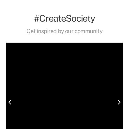
#CreateSociety
Get inspired by our community