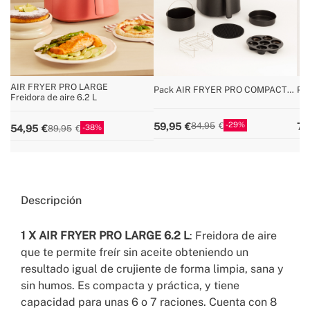
AIR FRYER PRO LARGE
Pack AIR FRYER PRO COMPACT
Pa
Freidora de aire 6.2 L
3.5 L + Accesorios
+ S
29
59,95
74
84,95
38
54,95
89,95
Descripción
1 X
AIR
FRYER PRO LARGE 6.2 L
: Freidora de aire
que te permite freír sin aceite obteniendo un
resultado igual de crujiente de forma limpia, sana y
sin humos. Es compacta y práctica, y tiene
capacidad para unas 6 o 7 raciones. Cuenta con 8