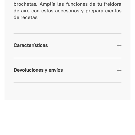
brochetas. Amplía las funciones de tu freidora
de aire con estos accesorios y prepara cientos
de recetas.
Características
» Colores
Negro
Devoluciones y envíos
» Garantía
3 Años
» Certificados
CE & RoHS
» Uso previsto
Todo tipo de alimentos
aquí
plazos de entrega.