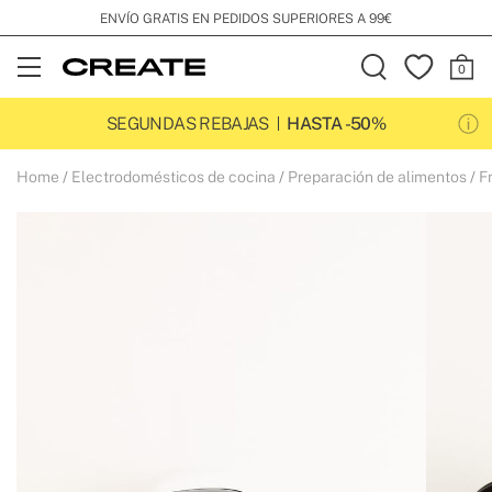
ENVÍO GRATIS EN PEDIDOS SUPERIORES A 99€
Open
Menu
SEGUNDAS REBAJAS
HASTA -50%
Home
Electrodomésticos de cocina
Preparación de alimentos
F