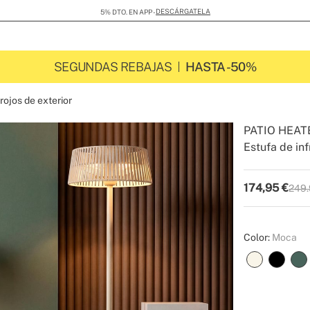
DESCÁRGATELA
5% DTO. EN APP -
SEGUNDAS REBAJAS
HASTA -50%
rojos de exterior
PATIO HEAT
Estufa de inf
-
-
Create
174,95
€
249.
P.V.P
Color:
Moca