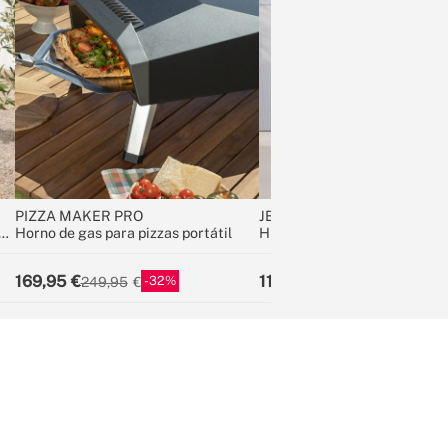
PIZZA MAKER PRO
JET WASHER
n
Horno de gas para pizzas portátil
Hidrolimpiadora de agua a p
2200W
169,95
119,95
32
36
249,95
189,95