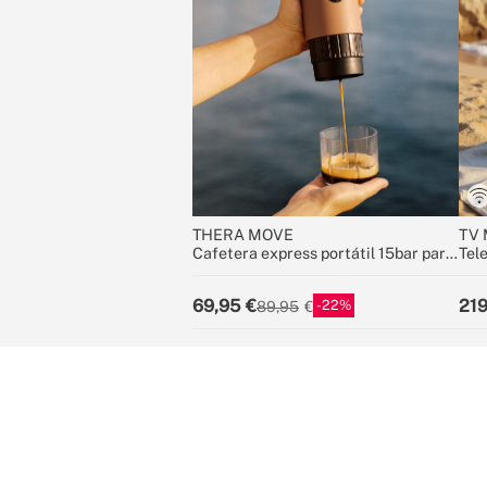
THERA MOVE
TV 
Cafetera express portátil 15bar para
Tel
cápsulas y café molido
bate
69,95
219
22
89,95