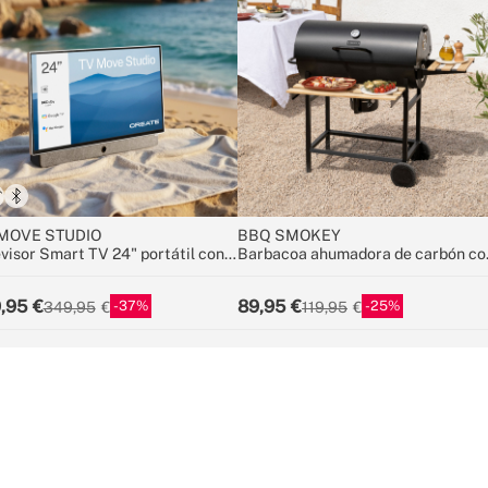
MOVE STUDIO
BBQ SMOKEY
evisor Smart TV 24" portátil con
Barbacoa ahumadora de carbón co
ría y pantalla antirreflejos
ruedas
,95
89,95
37
25
349,95
119,95