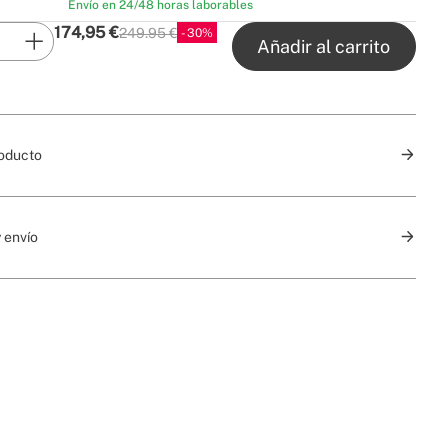
Envío en 24/48 horas laborables
174,95
€
249.95 €
30
P.V.P
Añadir al carrito
roducto
 envío