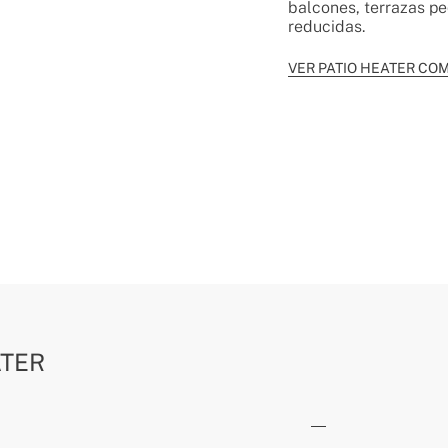
balcones, terrazas p
reducidas.
VER PATIO HEATER CO
ATER