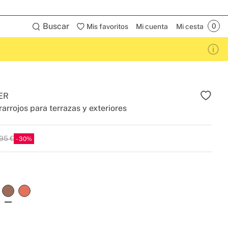
Buscar
Mis favoritos
Mi cuenta
Mi cesta
ER
rarrojos para terrazas y exteriores
95 €
30